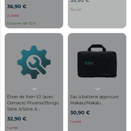
35,90 €
36,90 €
Épuisé
2 unité
Envoi en 48-72 h
Étrier de frein V2 (avec
Sac à batterie approuvé
Grimace) Phoenix/Bongo
Makalu/Makalu
Série A/Série A
30,90 €
Connected/Série A
32,90 €
Advance Connected/Série
1 unité
A Advance Connected
1 unité