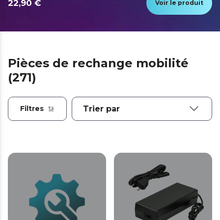
22,90 €
Voir le produit
Pièces de rechange mobilité
(271)
Filtres