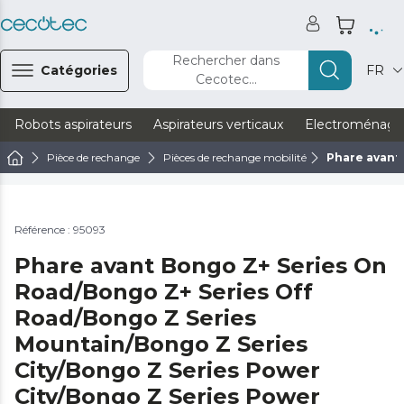
Rechercher dans
Catégories
FR
Cecotec...
Robots aspirateurs
Aspirateurs verticaux
Electroménage
Pièce de rechange
Pièces de rechange mobilité
Phare avant
Référence : 95093
Phare avant Bongo Z+ Series On
Road/Bongo Z+ Series Off
Road/Bongo Z Series
Mountain/Bongo Z Series
City/Bongo Z Series Power
City/Bongo Z Series Power