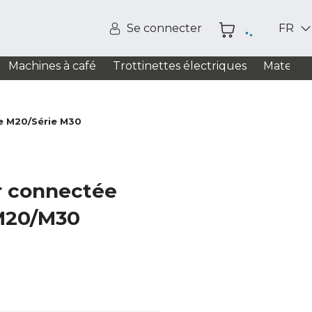
Se connecter
FR
Machines à café
Trottinettes électriques
Matelas
e M20/Série M30
r connectée
M20/M30