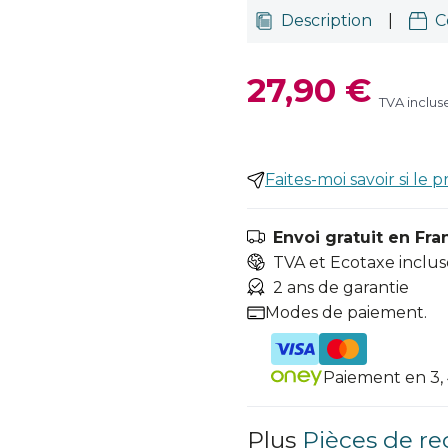
Description
|
C
27,90 €
TVA inclus
Faites-moi savoir si le p
Envoi gratuit en Fra
TVA et Ecotaxe inclus
2 ans de garantie
Modes de paiement.
Paiement en 3, 4
Plus
Pièces de re