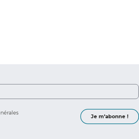
énérales
Je m'abonne !