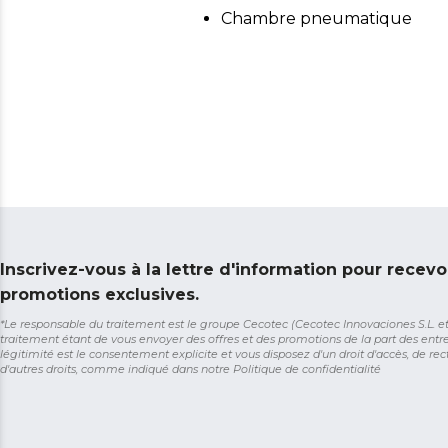
Chambre pneumatique
Inscrivez-vous à la lettre d'information pour recevo
promotions exclusives.
*Le responsable du traitement est le groupe Cecotec (Cecotec Innovaciones S.L. et So
traitement étant de vous envoyer des offres et des promotions de la part des entr
légitimité est le consentement explicite et vous disposez d'un droit d'accès, de rect
d'autres droits, comme indiqué dans notre
Politique de confidentialité