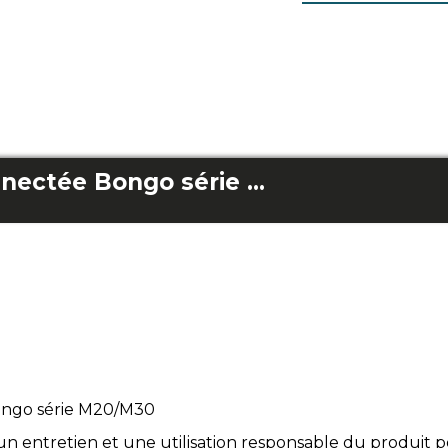
Chambre à air connectée Bongo série M20/Série M30
ongo série M20/M30
 un entretien et une utilisation responsable du produit 