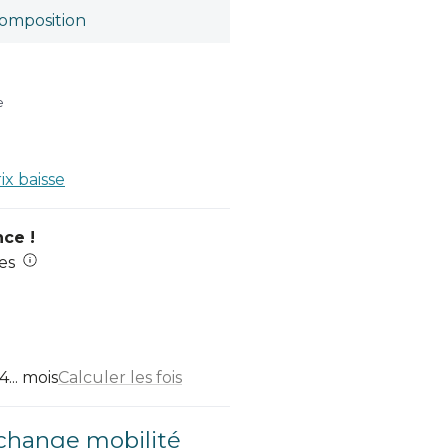
omposition
e
rix baisse
nce !
es
... mois
Calculer les fois
change mobilité