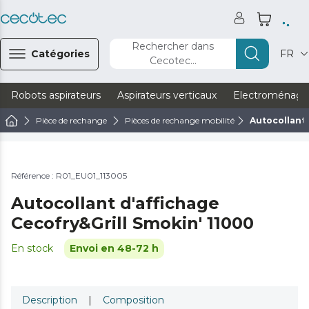
Rechercher dans
Catégories
FR
Cecotec...
Robots aspirateurs
Aspirateurs verticaux
Electroménage
Pièce de rechange
Pièces de rechange mobilité
Autocollant 
Référence : R01_EU01_113005
Autocollant d'affichage
Cecofry&Grill Smokin' 11000
En stock
Envoi en 48-72 h
Description
|
Composition