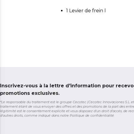
1 Levier de frein l
Inscrivez-vous à la lettre d'information pour recevo
promotions exclusives.
*Le responsable du traitement est le groupe Cecotec (Cecotec Innovaciones S.L. et So
traitement étant de vous envoyer des offres et des promotions de la part des entr
légitimité est le consentement explicite et vous disposez d'un droit d'accès, de rect
d'autres droits, comme indiqué dans notre
Politique de confidentialité