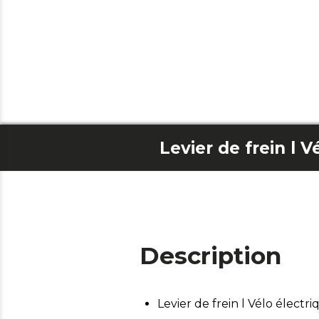
Levier de frein l V
Description
Levier de frein l Vélo électr