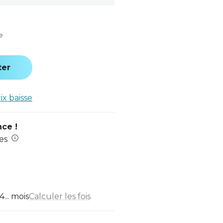
e
ter
rix baisse
nce !
es
... mois
Calculer les fois