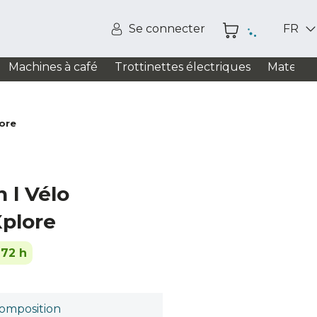
Se connecter
FR
Machines à café
Trottinettes électriques
Matelas
lore
n l Vélo
Xplore
-72 h
omposition