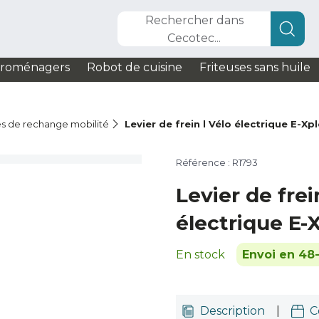
Rechercher dans
Cecotec...
troménagers
Robot de cuisine
Friteuses sans huile
s de rechange mobilité
Levier de frein l Vélo électrique E-Xp
Référence : R1793
Levier de frei
électrique E-
En stock
Envoi en 48
Description
|
C