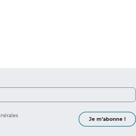
énérales
Je m'abonne !