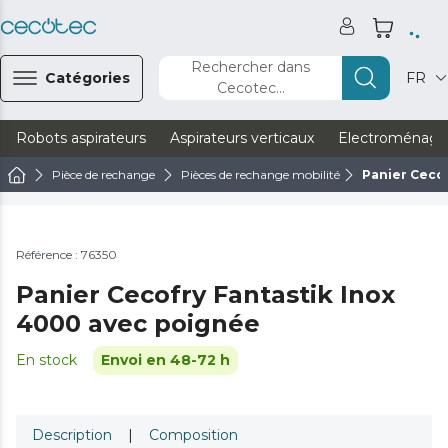
Rechercher dans
Catégories
FR
Cecotec...
Robots aspirateurs
Aspirateurs verticaux
Electroménage
Pièce de rechange
Pièces de rechange mobilité
Panier Cecof
Référence : 76350
Panier Cecofry Fantastik Inox
4000 avec poignée
En stock
Envoi en 48-72 h
Description
|
Composition