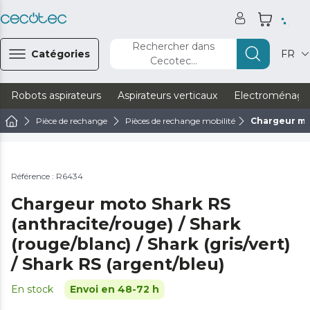
Rechercher dans
Catégories
FR
Cecotec...
Robots aspirateurs
Aspirateurs verticaux
Electroménage
Pièce de rechange
Pièces de rechange mobilité
Chargeur mot
Référence : R6434
Chargeur moto Shark RS
(anthracite/rouge) / Shark
(rouge/blanc) / Shark (gris/vert)
/ Shark RS (argent/bleu)
En stock
Envoi en 48-72 h