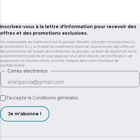
Inscrivez-vous à la lettre d'information pour recevoir des
offres et des promotions exclusives.
*Le responsable du traitement est le groupe Cecotec (Cecotec Innovaciones S.L.
et Solotriatlon S.L.), la finalité du traitement étant de vous envoyer des offres et
des promotions de la part des entreprises du groupe. La base de légitimité est le
consentement explicite et vous disposez d'un droit d'accès, de rectification, de
suppression et d'autres droits, comme indiqué dans notre
Politique de
confidentialité
Correo electrónico
J'accepte la
Conditions générales
Je m'abonne !