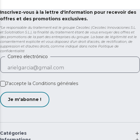
Inscrivez-vous à la lettre d'information pour recevoir des
offres et des promotions exclusives.
*Le responsable du traitement est le groupe Cecotec (Cecotec Innovaciones S.L.
et Solotriatlon S.L.), la finalité du traitement étant de vous envoyer des offres et
des promotions de la part des entreprises du groupe. La base de légitimité est le
consentement explicite et vous disposez d'un droit d'accès, de rectification, de
suppression et d'autres droits, comme indiqué dans notre
Politique de
confidentialité
Correo electrónico
J'accepte la
Conditions générales
Je m'abonne !
Catégories
Informations