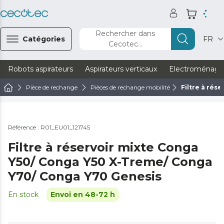
Rechercher dans
Catégories
FR
Cecotec...
Robots aspirateurs
Aspirateurs verticaux
Electroménage
Pièce de rechange
Pièces de rechange mobilité
Filtre à rés
Référence : R01_EU01_121745
Filtre à réservoir mixte Conga
Y50/ Conga Y50 X-Treme/ Conga
Y70/ Conga Y70 Genesis
En stock
Envoi en 48-72 h