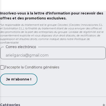
Inscrivez-vous à la lettre d'information pour recevoir des
offres et des promotions exclusives.
*Le responsable du traitement est le groupe Cecotec (Cecotec Innovaciones S.L.
et Solotriatlon S.L.), la finalité du traitement étant de vous envoyer des offres et
des promotions de la part des entreprises du groupe. La base de légitimité est le
consentement explicite et vous disposez d'un droit d'accès, de rectification, de
suppression et d'autres droits, comme indiqué dans notre
Politique de
confidentialité
Correo electrónico
J'accepte la
Conditions générales
Je m'abonne !
Catégories