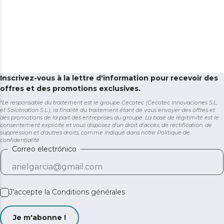
Inscrivez-vous à la lettre d'information pour recevoir des
offres et des promotions exclusives.
*Le responsable du traitement est le groupe Cecotec (Cecotec Innovaciones S.L.
et Solotriatlon S.L.), la finalité du traitement étant de vous envoyer des offres et
des promotions de la part des entreprises du groupe. La base de légitimité est le
consentement explicite et vous disposez d'un droit d'accès, de rectification, de
suppression et d'autres droits, comme indiqué dans notre
Politique de
confidentialité
Correo electrónico
J'accepte la
Conditions générales
Je m'abonne !