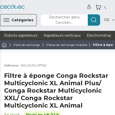
Rechercher dans
Catégories
FR
Cecotec...
Robots aspirateurs
Aspirateurs verticaux
Electroménage
Pièce de rechange
Pièces de rechange mobilité
Filtre à épo
Référence : R01_EU01_117792
Filtre à éponge Conga Rockstar
Multicyclonic XL Animal Plus/
Conga Rockstar Multicyclonic
XXL/ Conga Rockstar
Multicyclonic XL Animal
En stock
Envoi en 48-72 h