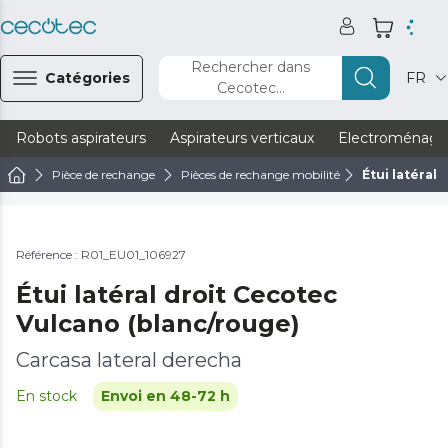
Rechercher dans
Catégories
FR
Cecotec...
Robots aspirateurs
Aspirateurs verticaux
Electroménage
Pièce de rechange
Pièces de rechange mobilité
Étui latéral
Référence : R01_EU01_106927
Étui latéral droit Cecotec
Vulcano (blanc/rouge)
Carcasa lateral derecha
En stock
Envoi en 48-72 h