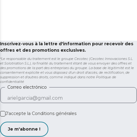
Inscrivez-vous à la lettre d'information pour recevoir des
offres et des promotions exclusives.
*Le responsable du traitement est le groupe Cecotec (Cecotec Innovaciones S.L.
et Solotriatlon S.L.), la finalité du traitement étant de vous envoyer des offres et
des promotions de la part des entreprises du groupe. La base de légitimité est le
consentement explicite et vous disposez d'un droit d'accès, de rectification, de
suppression et d'autres droits, comme indiqué dans notre
Politique de
confidentialité
Correo electrónico
J'accepte la
Conditions générales
Je m'abonne !