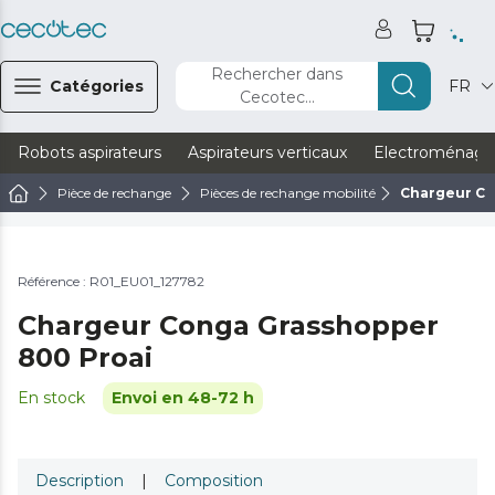
Rechercher dans
Catégories
FR
Cecotec...
Robots aspirateurs
Aspirateurs verticaux
Electroménage
Pièce de rechange
Pièces de rechange mobilité
Chargeur Co
Référence : R01_EU01_127782
Chargeur Conga Grasshopper
800 Proai
En stock
Envoi en 48-72 h
Description
|
Composition