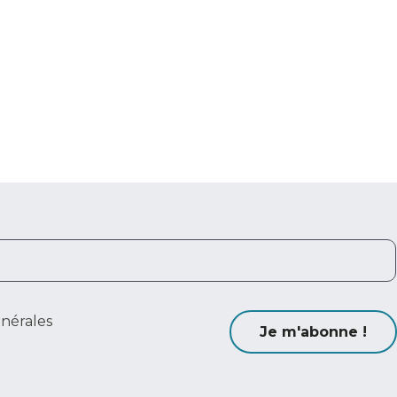
énérales
Je m'abonne !