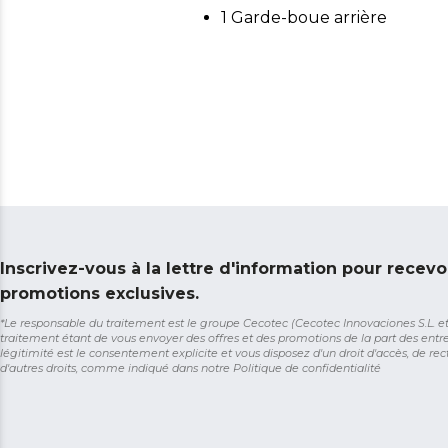
1 Garde-boue arrière
Inscrivez-vous à la lettre d'information pour recevo
promotions exclusives.
*Le responsable du traitement est le groupe Cecotec (Cecotec Innovaciones S.L. et So
traitement étant de vous envoyer des offres et des promotions de la part des entr
légitimité est le consentement explicite et vous disposez d'un droit d'accès, de rect
d'autres droits, comme indiqué dans notre
Politique de confidentialité