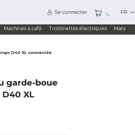
Se connecter
FR
Machines à café
Trottinettes électriques
Matelas
Bongo D40 XL connectée
u garde-boue
o D40 XL