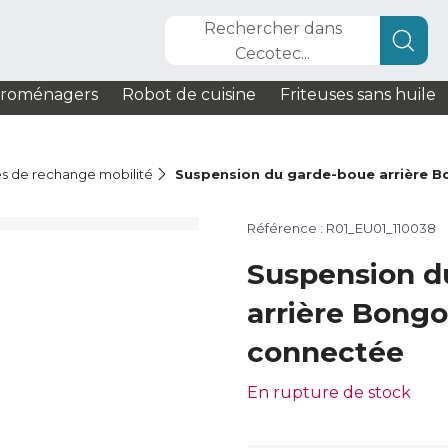
Rechercher dans
Cecotec...
troménagers
Robot de cuisine
Friteuses sans huile
s de rechange mobilité
Suspension du garde-boue arrière 
Référence : R01_EU01_110038
Suspension d
arrière Bong
connectée
En rupture de stock