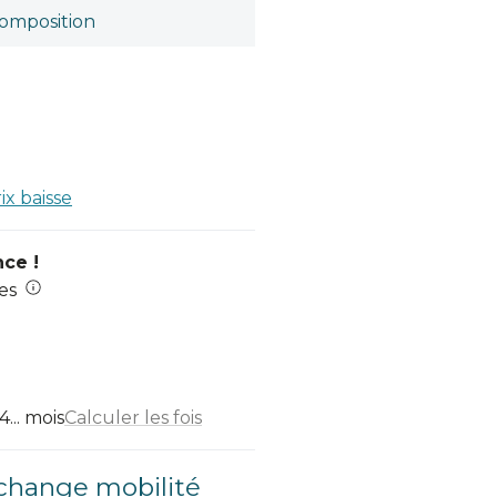
omposition
rix baisse
nce !
es
... mois
Calculer les fois
change mobilité