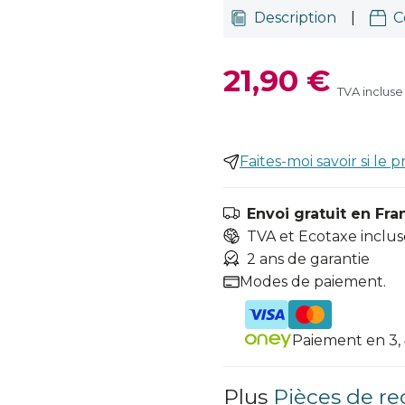
Description
|
C
21,90 €
TVA incluse
Faites-moi savoir si le p
Envoi gratuit en Fra
TVA et Ecotaxe inclus
2 ans de garantie
Modes de paiement.
Paiement en 3, 4
Plus
Pièces de re