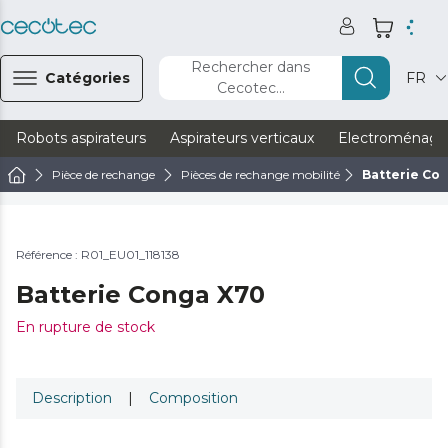
Rechercher dans
Catégories
FR
Cecotec...
Robots aspirateurs
Aspirateurs verticaux
Electroménage
Pièce de rechange
Pièces de rechange mobilité
Batterie Co
Référence : R01_EU01_118138
Batterie Conga X70
En rupture de stock
Description
|
Composition