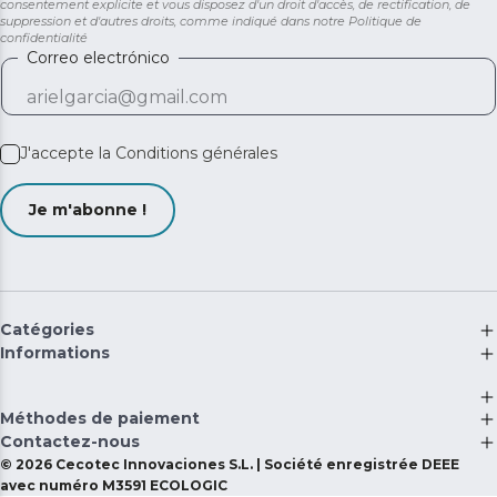
consentement explicite et vous disposez d'un droit d'accès, de rectification, de
suppression et d'autres droits, comme indiqué dans notre
Politique de
confidentialité
Correo electrónico
J'accepte la
Conditions générales
Je m'abonne !
Catégories
Informations
Méthodes de paiement
Contactez-nous
©
2026
Cecotec Innovaciones S.L. | Société enregistrée DEEE
avec numéro M3591 ECOLOGIC