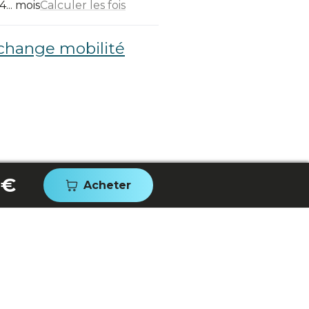
... mois
Calculer les fois
change mobilité
 €
Acheter