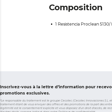
Composition
1 Resistencia Proclean 5130/
Inscrivez-vous à la lettre d'information pour recevo
promotions exclusives.
*Le responsable du traitement est le groupe Cecotec (Cecotec Innovaciones S.L. et So
traitement étant de vous envoyer des offres et des promotions de la part des entr
légitimité est le consentement explicite et vous disposez d'un droit d'accès, de rect
d'autres droits, comme indiqué dans notre
Politique de confidentialité