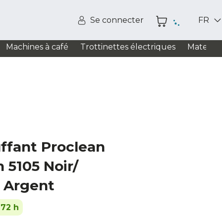
Se connecter
FR
Machines à café
Trottinettes électriques
Matelas
ffant Proclean
n 5105 Noir/
5 Argent
-72 h