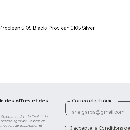
 Proclean 5105 Black/ Proclean 5105 Silver
ir des offres et des
Correo electrónico
lotriatlon S.L.), la finalité du
eprises du groupe. La base de
ification, de suppression et
J'accepte la
Conditions g