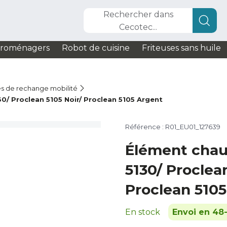
Rechercher dans
Cecotec...
troménagers
Robot de cuisine
Friteuses sans huile
s de rechange mobilité
0/ Proclean 5105 Noir/ Proclean 5105 Argent
Référence : R01_EU01_127639
Élément chau
5130/ Proclea
Proclean 510
En stock
Envoi en 48