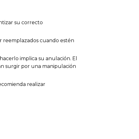
tizar su correcto
 ser reemplazados cuando estén
acerlo implica su anulación. El
dan surgir por una manipulación
recomienda realizar