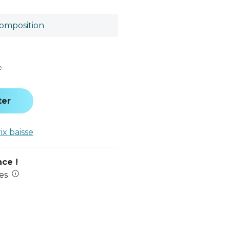
omposition
e
ter
rix baisse
nce !
es