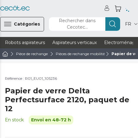
Rechercher dans
Catégories
FR
Cecotec...
Robots aspirateurs
Aspirateurs verticaux
Electroménage
Pièce de rechange
Pièces de rechange mobilité
Papier de ve
Référence : R01_EU01_105236
Papier de verre Delta
Perfectsurface 2120, paquet de
12
En stock
Envoi en 48-72 h