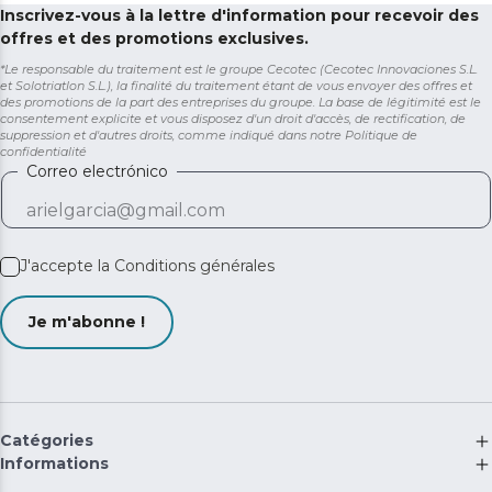
Inscrivez-vous à la lettre d'information pour recevoir des
offres et des promotions exclusives.
*Le responsable du traitement est le groupe Cecotec (Cecotec Innovaciones S.L.
et Solotriatlon S.L.), la finalité du traitement étant de vous envoyer des offres et
des promotions de la part des entreprises du groupe. La base de légitimité est le
consentement explicite et vous disposez d'un droit d'accès, de rectification, de
suppression et d'autres droits, comme indiqué dans notre
Politique de
confidentialité
Correo electrónico
J'accepte la
Conditions générales
Je m'abonne !
Catégories
Informations