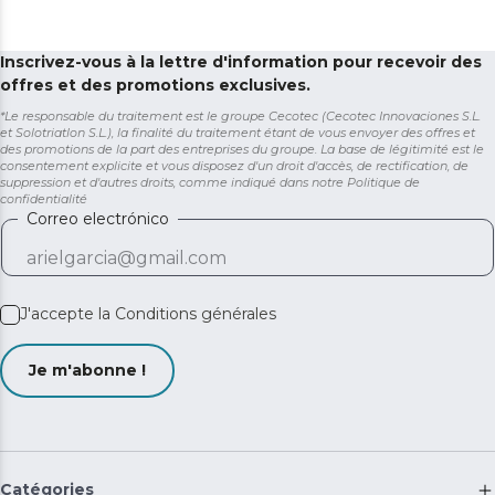
Inscrivez-vous à la lettre d'information pour recevoir des
offres et des promotions exclusives.
*Le responsable du traitement est le groupe Cecotec (Cecotec Innovaciones S.L.
et Solotriatlon S.L.), la finalité du traitement étant de vous envoyer des offres et
des promotions de la part des entreprises du groupe. La base de légitimité est le
consentement explicite et vous disposez d'un droit d'accès, de rectification, de
suppression et d'autres droits, comme indiqué dans notre
Politique de
confidentialité
Correo electrónico
J'accepte la
Conditions générales
Je m'abonne !
Catégories