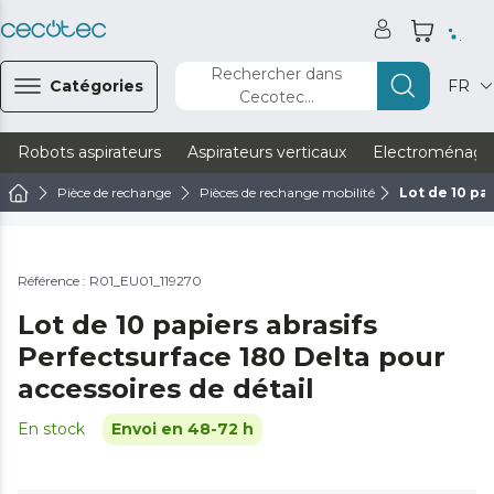
Rechercher dans
Catégories
FR
Cecotec...
Robots aspirateurs
Aspirateurs verticaux
Electroménage
Pièce de rechange
Pièces de rechange mobilité
Lot de 10 pa
Référence : R01_EU01_119270
Lot de 10 papiers abrasifs
Perfectsurface 180 Delta pour
accessoires de détail
En stock
Envoi en 48-72 h