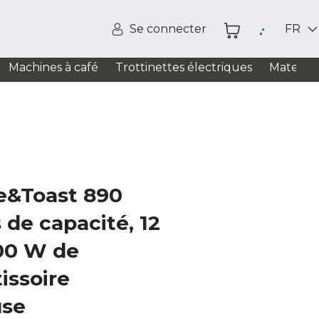
Se connecter
FR
Machines à café
Trottinettes électriques
Matelas
ke&Toast 890
s de capacité, 12
200 W de
issoire
use