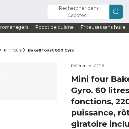
Rechercher dans
Cecotec...
troménagers
Robot de cuisine
Friteuses sans huile
Mini fours
Bake&Toast 890 Gyro
Référence : 02216
Mini four Ba
Gyro. 60 litre
fonctions, 2
puissance, rôt
giratoire incl