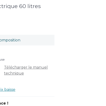
trique 60 litres
omposition
luse
Télécharger le manuel
technique
rix baisse
nce !