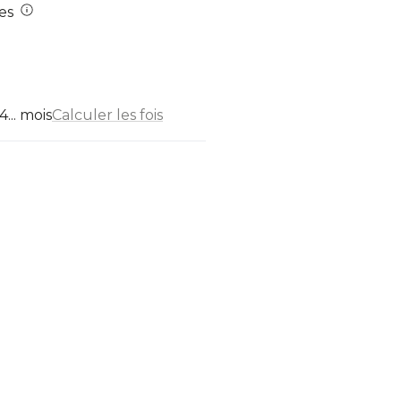
es
... mois
Calculer les fois