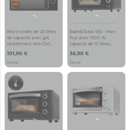
Micro-ondes de 20 litres
Bake&Toast 450 - Mini-
de capacité avec gril,
four avec 1000 W,
revêtement Anti-Dirt
capacité de 10 litres,
iTech et technologie
température jusqu'à 230
101,90 €
36,90 €
3DWave.
°C et minuterie jusqu'à 60
minutes. Il est parfait pour
Épuisé
Épuisé
panini et viennoiserie.