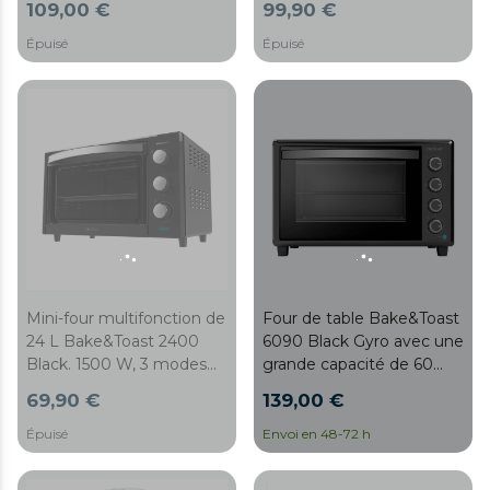
109,00 €
99,90 €
pizza, double porte en
pizza, double porte en
verre et en acier et
verre et en acier et
Épuisé
Épuisé
rôtissoire giratoire.
rôtissoire giratoire.
Mini-four multifonction de
Four de table Bake&Toast
24 L Bake&Toast 2400
6090 Black Gyro avec une
Black. 1500 W, 3 modes
grande capacité de 60
de chaleur, minuterie,
litres, 12 fonctions
69,90 €
139,00 €
température réglable,
combinables, une grande
porte avec double verre
puissance de 2200W et
Épuisé
Envoi en 48-72 h
et finitions en acier
un torréfacteur rotatif.
inoxydable.