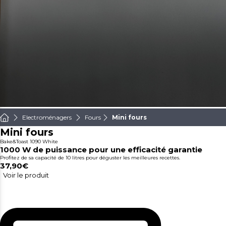
Electroménagers
Fours
Mini fours
Mini fours
Bake&Toast 1090 White
1000 W de puissance pour une efficacité garantie
Profitez de sa capacité de 10 litres pour déguster les meilleures recettes.
37,90€
Voir le produit