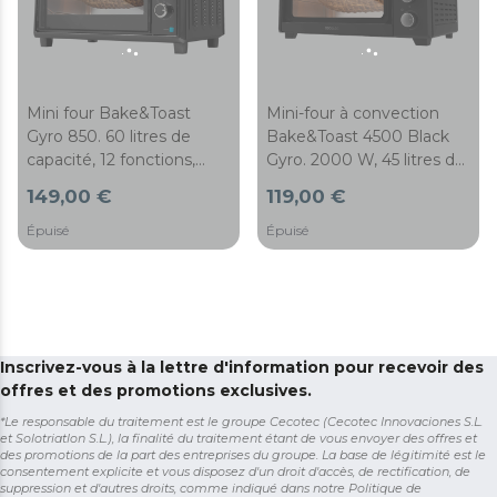
Mini-four à convection
Mini four Bake&Toast
Bake&Toast 4500 Black
Gyro 850. 60 litres de
Gyro. 2000 W, 45 litres de
capacité, 12 fonctions,
capacité, 12 fonctions
2200 W de puissance,
119,00 €
149,00 €
combinables, rôtissoire
rôtissoire giratoire incluse
giratoire et acier laqué
Épuisé
Épuisé
noir.
Inscrivez-vous à la lettre d'information pour recevoir des
offres et des promotions exclusives.
*Le responsable du traitement est le groupe Cecotec (Cecotec Innovaciones S.L.
et Solotriatlon S.L.), la finalité du traitement étant de vous envoyer des offres et
des promotions de la part des entreprises du groupe. La base de légitimité est le
consentement explicite et vous disposez d'un droit d'accès, de rectification, de
suppression et d'autres droits, comme indiqué dans notre
Politique de