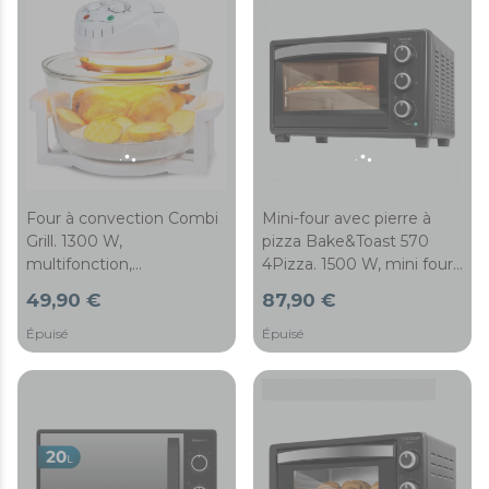
Four à convection Combi
Mini-four avec pierre à
Grill. 1300 W,
pizza Bake&Toast 570
multifonction,
4Pizza. 1500 W, mini four
température jusqu'à 250
électrique multifonction,
49,90 €
87,90 €
ºC, minuterie jusqu'à 60
cuisson par convection,
minutes et anneau
éclairage intérieur, porte
Épuisé
Épuisé
extenseur pour
double vitrage
augmenter la capacité
jusqu’à 19 L.