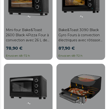
Mini-four Bake&Toast
Bake&Toast 3090 Black
2600 Black 4Pizza Four à
Gyro Fours à convection
convection avec 26 L de
électriques avec rôtissoire
capacité, pierre à pizza et
d'une capacité de 30
78,90 €
87,90 €
6 fonctions différentes.
litres, 5 modes et
éclairage intérieur.
Envoi en 48-72 h
Envoi en 48-72 h