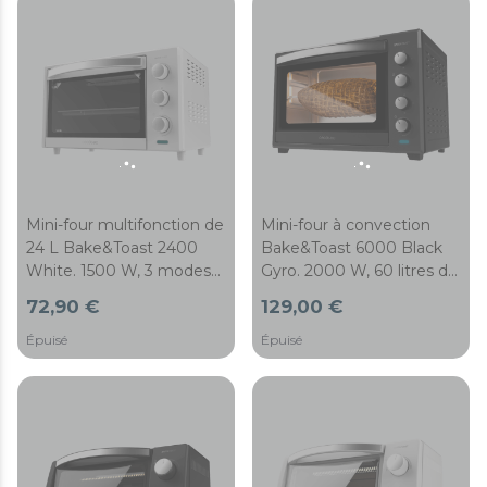
Mini-four multifonction de
Mini-four à convection
24 L Bake&Toast 2400
Bake&Toast 6000 Black
White. 1500 W, 3 modes
Gyro. 2000 W, 60 litres de
de chaleur, minuterie,
capacité, 12 fonctions
72,90 €
129,00 €
température réglable,
combinables, rôtissoire
porte avec double verre
giratoire et acier laqué
Épuisé
Épuisé
et finitions en acier
noir.
inoxydable.