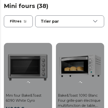
Mini fours (38)
Filtres
Mini four Bake&Toast
Bake&Toast 1090 Blanc
6090 White Gyro
Four grille-pain électrique
multifonction de table,