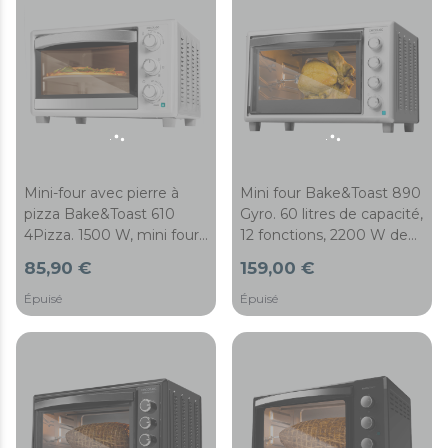
Mini-four avec pierre à
Mini four Bake&Toast 890
pizza Bake&Toast 610
Gyro. 60 litres de capacité,
4Pizza. 1500 W, mini four
12 fonctions, 2200 W de
électrique multifonction,
puissance, rôtissoire
85,90 €
159,00 €
cuisson par convection,
giratoire incluse
éclairage intérieur, porte
Épuisé
Épuisé
double vitrage