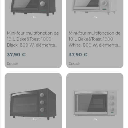
Mini-four multifonction de
Mini-four multifonction de
10 L Bake&Toast 1000
10 L Bake&Toast 1000
Black. 800 W, éléments
White. 800 W, éléments
chauffants en quartz,
chauffants en quartz,
37,90 €
37,90 €
minuterie, température
minuterie, température
réglable, porte avec
réglable, porte avec
Épuisé
Épuisé
double verre et finitions
double verre et finitions
en acier inoxydable.
en acier inoxydable.