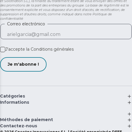
et Solotriatlon S.L.), la finalité du traitement étant de vous envoyer des offres et
des promotions de la part des entreprises du groupe. La base de légitimité est le
consentement explicite et vous disposez d'un droit d'accès, de rectification, de
suppression et d'autres droits, comme indiqué dans notre
Politique de
confidentialité
Correo electrónico
J'accepte la
Conditions générales
Je m'abonne !
Catégories
Informations
Méthodes de paiement
Contactez-nous
©
2026
Cecotec Innovaciones S.L. | Société enregistrée DEEE