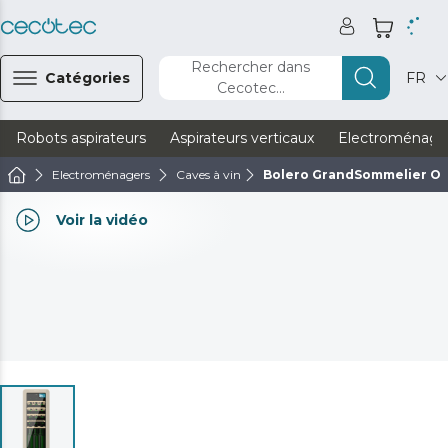
Rechercher dans
Catégories
FR
Cecotec...
Robots aspirateurs
Aspirateurs verticaux
Electroménage
Electroménagers
Caves à vin
Bolero GrandSommelier Ori
Voir la vidéo