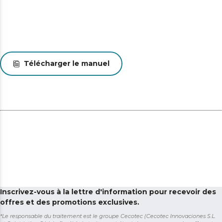
Dimensions (Hauteur x largeur x profondeur) : 92,8 x
36,6 x 47,6 cm
Télécharger le manuel
Inscrivez-vous à la lettre d'information pour recevoir des
offres et des promotions exclusives.
*Le responsable du traitement est le groupe Cecotec (Cecotec Innovaciones S.L.