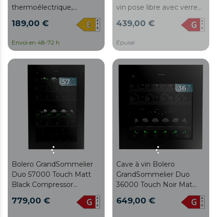
thermoélectrique,
vin pose libre avec verre
capacité 12 bouteilles,
noire, double zone de
189,00 €
439,00 €
silencieuse 35 dB,
température de 5 °C à 20
température 8 à 18 ºC,
°C, capacité pour 52
Envoi en 48-72 h
Épuisé
humidité 50 %-80 %,
bouteilles, dimensions de
clayettes en bois,
84 x 59,5 cm, éclairage
commande tactile, classe
LED, compresseur
E, éclairage LED, acier
intégré, écran LED
inoxydable
intérieur, fonctionnement
silencieux, 5 clayettes en
bois.
Bolero GrandSommelier
Cave à vin Bolero
Duo 57000 Touch Matt
GrandSommelier Duo
Black Compressor
36000 Touch Noir Mat
Vinoteca integrable negra
Compresseur
779,00 €
649,00 €
mate con doble zona y
Entièrement intégrée
sensor de apertura Touch
avec vitres noires mates,