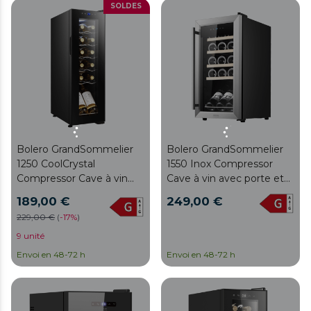
SOLDES
tactile.
en bois, écran tactile et
éclairage interne par LED.
Bolero GrandSommelier
Bolero GrandSommelier
1250 CoolCrystal
1550 Inox Compressor
Compressor Cave à vin
Cave à vin avec porte et
pose libre, capacité pour
poignée en acier
189,00 €
249,00 €
12 bouteilles, réglage de la
inoxydable, d'une capacité
229,00 €
(
-
17%
)
température de 8 à 18 ºC,
de 15 bouteilles, avec
25 cm de largeur et 79,5
9 unité
compresseur de
cm de hauteur, écran
réfrigération, température
Envoi en 48-72 h
Envoi en 48-72 h
tactile et éclairage
réglable entre 5 et 18 ºC
intérieur LED.
et panneau de contrôle
tactile.