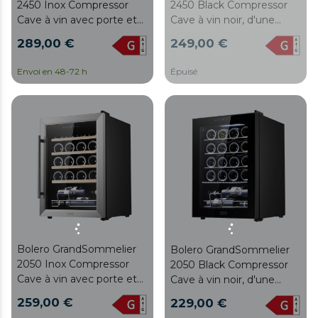
2450 Inox Compressor
2450 Black Compressor
Cave à vin avec porte et
Cave à vin noir, d'une
poignée en acier
capacité de 24 bouteilles,
289,00 €
249,00 €
inoxydable, d'une capacité
avec compresseur de
de 24 bouteilles, avec
réfrigération, température
Envoi en 48-72 h
Épuisé
compresseur de
réglable entre 5 et 18 ºC
réfrigération, température
et panneau de contrôle
réglable entre 5 et 18 ºC
tactile.
et panneau de contrôle
tactile.
Bolero GrandSommelier
Bolero GrandSommelier
2050 Inox Compressor
2050 Black Compressor
Cave à vin avec porte et
Cave à vin noir, d'une
poignée en acier
capacité de 20 bouteilles,
259,00 €
229,00 €
inoxydable, d'une capacité
avec compresseur de