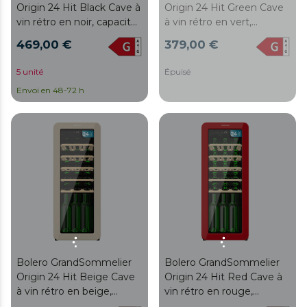
Origin 24 Hit Black Cave à
Origin 24 Hit Green Cave
vin rétro en noir, capacité
à vin rétro en vert,
pour 24 bouteilles,
capacité pour 24
469,00 €
379,00 €
contrôle électronique de
bouteilles, contrôle
la température par écran
électronique de la
5 unité
Épuisé
LED, plage de réglage de
température par écran
Envoi en 48-72 h
5 ºC à 20 ºC, technologie
LED, plage de réglage de
NoFrost, clayettes en
5 ºC à 20 ºC, technologie
bois, éclairage intérieur,
NoFrost, clayettes en
ventilation interne
bois, éclairage intérieur,
assistée, 92,8 cm de
ventilation interne
hauteur, 36,6 cm de
assistée, 92,8 cm de
largeur, 47,6 cm de
hauteur, 36,6 cm de
profondeur.
largeur, 47,6 cm de
profondeur.
Bolero GrandSommelier
Bolero GrandSommelier
Origin 24 Hit Beige Cave
Origin 24 Hit Red Cave à
à vin rétro en beige,
vin rétro en rouge,
capacité pour 24
capacité pour 24