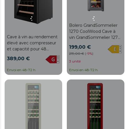
Bolero GrandSommelier
1270 CoolWood Cave à
Cave à vin au rendement
vin GrandSommelier 1270
élevé avec compresseur
CoolWood, avec une
199,00 €
et capacité pour 48
capacité pour 12 bouteilles
219,00 €
(
-
9%
)
bouteilles. Température
et refroidissement
389,00 €
réglable et lumière LED à
thermoélectrique.
3 unité
l'intérieur.
Température réglable et
Envoi en 48-72 h
Envoi en 48-72 h
lumière LED à l'intérieur