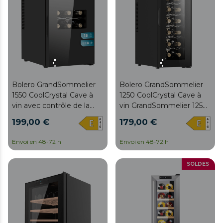
Bolero GrandSommelier
Bolero GrandSommelier
1550 CoolCrystal Cave à
1250 CoolCrystal Cave à
vin avec contrôle de la
vin GrandSommelier 1250
température, capacité
CoolCrystal, avec une
199,00 €
179,00 €
pour 15 bouteilles et
capacité pour 12 bouteilles
système
et refroidissement
Envoi en 48-72 h
Envoi en 48-72 h
thermoélectrique de
thermoélectrique.
refroidissement qui
Température réglable et
SOLDES
garantit un rendement
lumière LED à l'intérieur
élevé. Température
réglable et lumière LED à
l'intérieur.