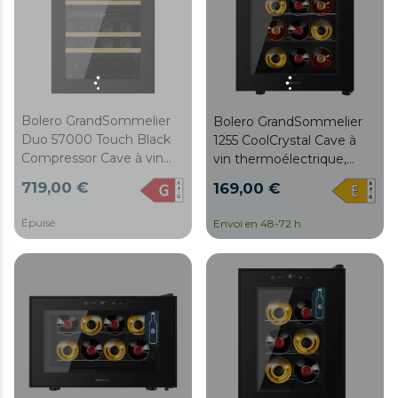
bois, éclairage intérieur,
silencieux, 41 dB.
ventilation interne
Température réglable
assistée, 74,3 cm de
avec panneau de contrôle
hauteur, 36,6 cm de
tactile et verrouillage
largeur, 47,6 cm de
automatique.
profondeur.
Bolero GrandSommelier
Bolero GrandSommelier
Duo 57000 Touch Black
1255 CoolCrystal Cave à
Compressor Cave à vin
vin thermoélectrique,
encastrée noire à double
capacité pour 12
719,00 €
169,00 €
zone avec capteur
bouteilles, 35 dB,
d'ouverture Touch d'une
température de 8 à 18 ºC,
Épuisé
Envoi en 48-72 h
capacité de 57 bouteilles
humidité de 50 %-80 %,
sur 5 clayettes en bois,
clayettes en métal,
88,5 cm de hauteur et 59
contrôle tactile, classe E,
cm de largeur. Système
éclairage LED, couleur
de refroidissement par
noire
compresseur très
silencieux (38dB) et gaz
réfrigérant respectueux
de l'environnement