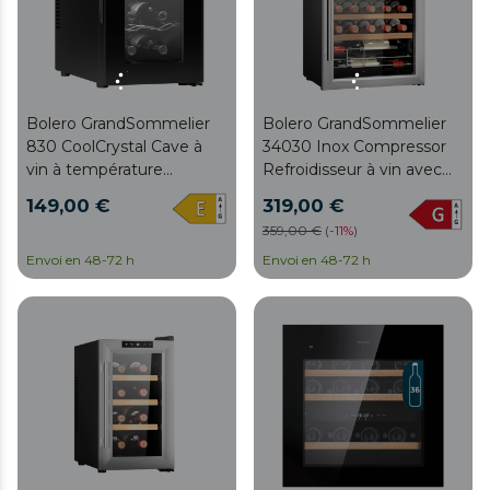
Bolero GrandSommelier
Bolero GrandSommelier
830 CoolCrystal Cave à
34030 Inox Compressor
vin à température
Refroidisseur à vin avec
contrôlée de 8 bouteilles
une capacité de 34
149,00 €
319,00 €
avec système de
bouteilles et un système
359,00 €
(
-
11%
)
refroidissement
de refroidissement à
thermoélectrique pour de
Envoi en 48-72 h
compresseur pour de
Envoi en 48-72 h
hautes performances.
hautes performances.
Température réglable et
Température réglable et
éclairage intérieur par
éclairage intérieur LED.
LED.