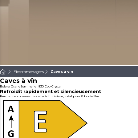
Electroménagers
Caves à vin
Caves à vin
Bolero GrandSommelier 830 CoolCrystal
Refroidit rapidement et silencieusement
Permet de conserver vos vins à l'intérieur, idéal pour 8 bouteilles.