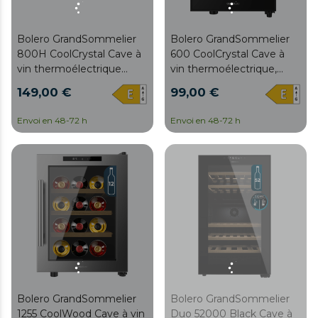
(R600a). Éclairage
intérieur LED et panneau
de contrôle tactile LED.
Bolero GrandSommelier
Bolero GrandSommelier
800H CoolCrystal Cave à
600 CoolCrystal Cave à
vin thermoélectrique
vin thermoélectrique,
horizontale, capacité pour
capacité pour 6 bouteilles,
149,00 €
99,00 €
8 bouteilles, 35 dB,
35 dB, température de 8 à
température de 8 à 18 ºC,
18 ºC, humidité de 50
Envoi en 48-72 h
Envoi en 48-72 h
humidité de 50 %-80 %,
%-80 %, clayettes en
clayettes en métal,
métal, contrôle tactile,
contrôle tactile, classe E,
classe E, éclairage LED,
éclairage LED, couleur
couleur noire
noire
Bolero GrandSommelier
Bolero GrandSommelier
1255 CoolWood Cave à vin
Duo 52000 Black Cave à