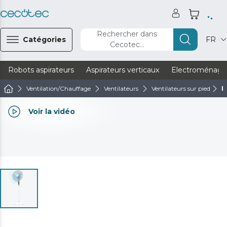
Rechercher dans
Catégories
FR
Cecotec...
Robots aspirateurs
Aspirateurs verticaux
Electroménage
Ventilation/Chauffage
Ventilateurs
Ventilateurs sur pied
E
Voir la vidéo