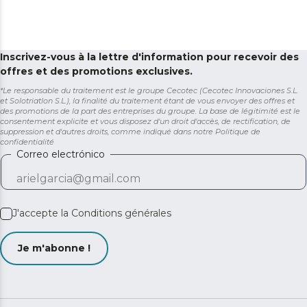
Inscrivez-vous à la lettre d'information pour recevoir des
offres et des promotions exclusives.
*Le responsable du traitement est le groupe Cecotec (Cecotec Innovaciones S.L.
et Solotriatlon S.L.), la finalité du traitement étant de vous envoyer des offres et
des promotions de la part des entreprises du groupe. La base de légitimité est le
consentement explicite et vous disposez d'un droit d'accès, de rectification, de
suppression et d'autres droits, comme indiqué dans notre
Politique de
confidentialité
Correo electrónico
J'accepte la
Conditions générales
Je m'abonne !