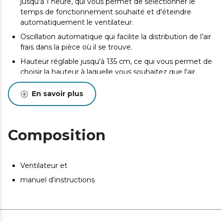
jusqu'à 1 heure, qui vous permet de sélectionner le
temps de fonctionnement souhaité et d'éteindre
automatiquement le ventilateur.
Oscillation automatique qui facilite la distribution de l’air
frais dans la pièce où il se trouve.
Hauteur réglable jusqu'à 135 cm, ce qui vous permet de
choisir la hauteur à laquelle vous souhaitez que l'air
sorte en fonction de vos besoins.
En savoir plus
N/A
N/A
N/A
Composition
N/A
Ventilateur et
manuel d’instructions