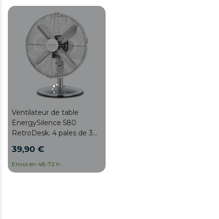
Ventilateur de table
EnergySilence 580
RetroDesk. 4 pales de 30
cm/12" de diamètre
39,90 €
Envoi en 48-72 h