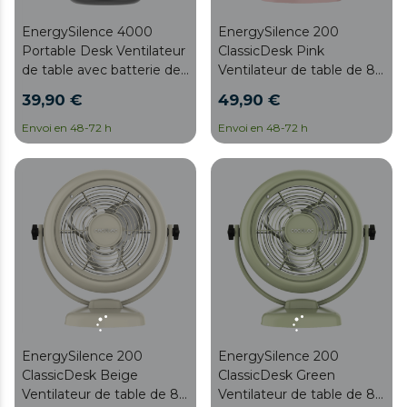
EnergySilence 4000
EnergySilence 200
Portable Desk Ventilateur
ClassicDesk Pink
de table avec batterie de
Ventilateur de table de 8"
4000 mAh, contrôle
style rétro rose avec 20 W
39,90 €
49,90 €
tactile et 4 vitesses.
et inclinaison réglable.
Envoi en 48-72 h
Envoi en 48-72 h
EnergySilence 200
EnergySilence 200
ClassicDesk Beige
ClassicDesk Green
Ventilateur de table de 8"
Ventilateur de table de 8"