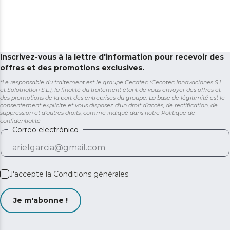
Inscrivez-vous à la lettre d'information pour recevoir des
offres et des promotions exclusives.
*Le responsable du traitement est le groupe Cecotec (Cecotec Innovaciones S.L.
et Solotriatlon S.L.), la finalité du traitement étant de vous envoyer des offres et
des promotions de la part des entreprises du groupe. La base de légitimité est le
consentement explicite et vous disposez d'un droit d'accès, de rectification, de
suppression et d'autres droits, comme indiqué dans notre
Politique de
confidentialité
Correo electrónico
J'accepte la
Conditions générales
Je m'abonne !