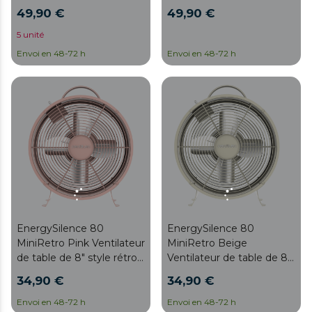
style rétro beige avec 20
style rétro vert avec 20 W
49,90 €
49,90 €
W et inclinaison réglable.
et inclinaison réglable.
5 unité
Envoi en 48-72 h
Envoi en 48-72 h
EnergySilence 80
EnergySilence 80
MiniRetro Pink Ventilateur
MiniRetro Beige
de table de 8" style rétro
Ventilateur de table de 8"
rose avec 25 W et 4 pales.
style rétro beige avec 25
34,90 €
34,90 €
W et 4 pales.
Envoi en 48-72 h
Envoi en 48-72 h