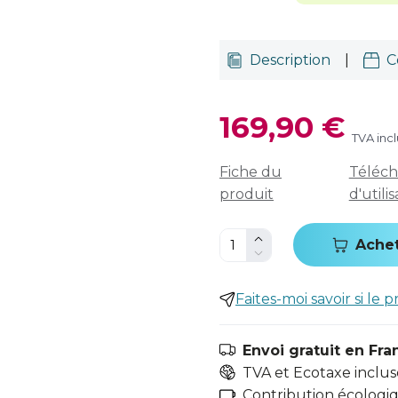
Description
|
C
169,90 €
TVA inc
Fiche du
Téléch
produit
d'utili
Ache
Faites-moi savoir si le p
Envoi gratuit en Fra
TVA et Ecotaxe inclus
Contribution écologiqu