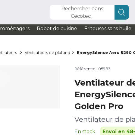
Rechercher dans
Cecotec...
troménagers
Robot de cuisine
Friteuses sans huile
tilateurs
Ventilateurs de plafond
EnergySilence Aero 5290 
Référence : 05983
Ventilateur d
EnergySilenc
Golden Pro
Ventilateur de pl
En stock
Envoi en 48