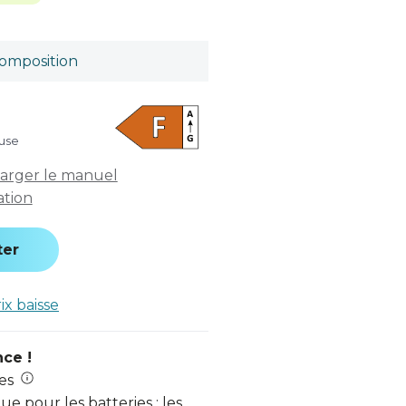
omposition
luse
arger le manuel
sation
ter
rix baisse
nce !
es
e pour les batteries : les