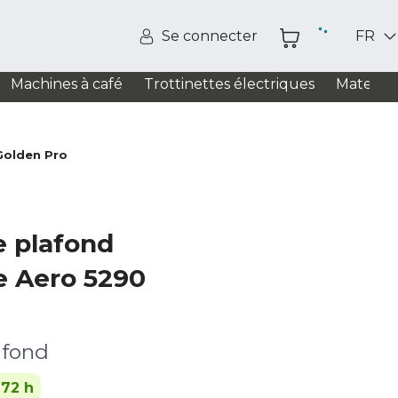
Se connecter
FR
Machines à café
Trottinettes électriques
Matelas
Golden Pro
e plafond
e Aero 5290
afond
-72 h