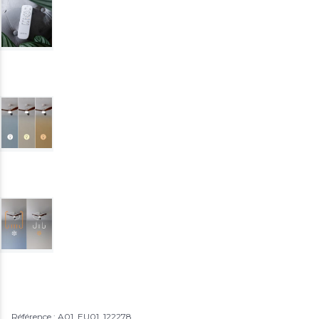
Référence : A01_EU01_122278