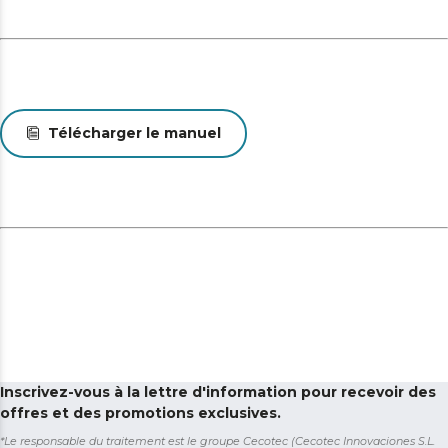
15 ou 25 cm pour s'adapter à chaque utilisateur et à
chaque situation.
Télécharger le manuel
Inscrivez-vous à la lettre d'information pour recevoir des
offres et des promotions exclusives.
*Le responsable du traitement est le groupe Cecotec (Cecotec Innovaciones S.L.