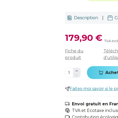
Description
|
C
179,90 €
TVA inc
Fiche du
Téléch
produit
d'utili
Ache
Faites-moi savoir si le p
Envoi gratuit en Fra
TVA et Ecotaxe inclus
Contribution écologiqu