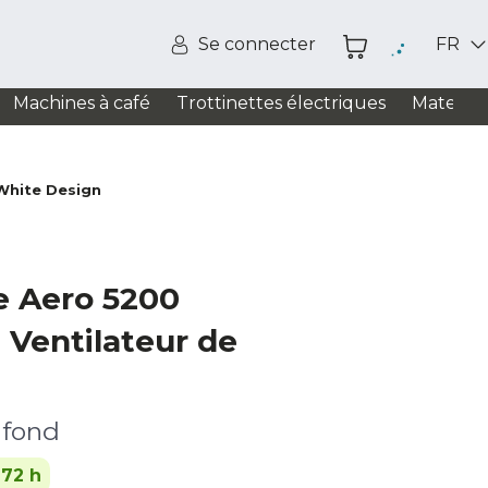
Se connecter
FR
Machines à café
Trottinettes électriques
Matelas
White Design
e Aero 5200
 Ventilateur de
afond
-72 h