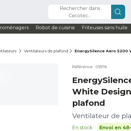
Rechercher dans
Cecotec...
troménagers
Robot de cuisine
Friteuses sans huile
tilateurs
Ventilateurs de plafond
EnergySilence Aero 5200 
Référence : 05976
EnergySilenc
White Design
plafond
Ventilateur de pl
En stock
Envoi en 48