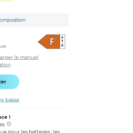
omposition
luse
arger le manuel
sation
ter
rix baisse
nce !
es
e pour les batteries : les