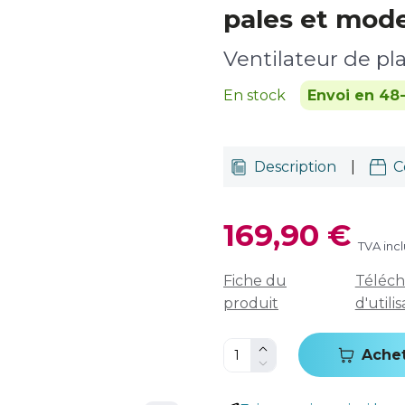
pales et mode
Ventilateur de pl
En stock
Envoi en 48
Description
|
C
169,90 €
TVA inc
Fiche du
Téléch
produit
d'utili
Ache