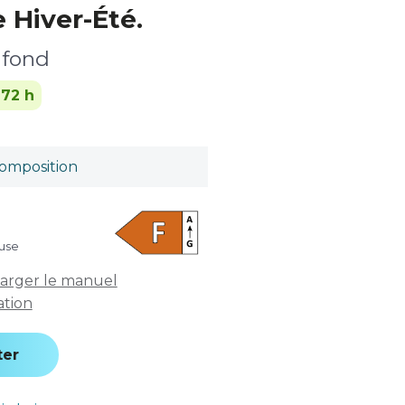
 Hiver-Été.
afond
-72 h
omposition
luse
arger le manuel
sation
ter