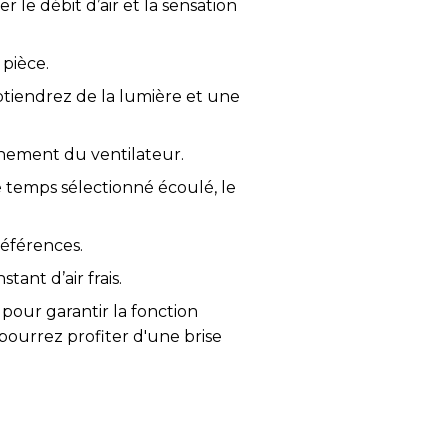
e débit d’air et la sensation
 pièce.
tiendrez de la lumière et une
nnement du ventilateur.
e temps sélectionné écoulé, le
références.
ant d’air frais.
 pour garantir la fonction
 pourrez profiter d'une brise
nd vers le sol pour compléter