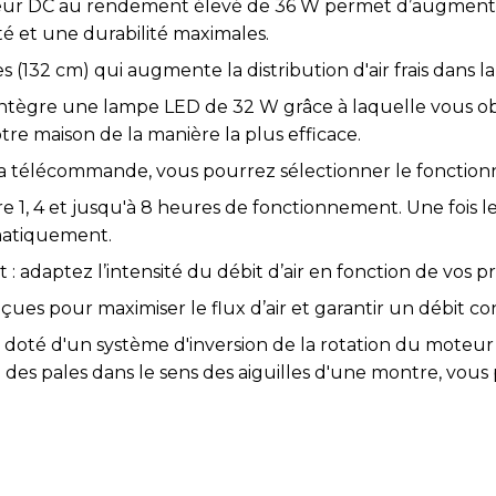
ur DC au rendement élevé de 36 W permet d’augmenter l
ité et une durabilité maximales.
(132 cm) qui augmente la distribution d'air frais dans la
intègre une lampe LED de 32 W grâce à laquelle vous ob
re maison de la manière la plus efficace.
 sa télécommande, vous pourrez sélectionner le fonctio
re 1, 4 et jusqu'à 8 heures de fonctionnement. Une fois l
omatiquement.
: adaptez l’intensité du débit d’air en fonction de vos p
s pour maximiser le flux d’air et garantir un débit const
st doté d'un système d'inversion de la rotation du moteur
n des pales dans le sens des aiguilles d'une montre, vous
sens inverse, le ventilateur poussera l'air chaud du plafo
en hiver.