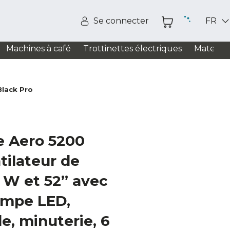
Se connecter
FR
Machines à café
Trottinettes électriques
Matelas
Black Pro
e Aero 5200
tilateur de
 W et 52” avec
ampe LED,
, minuterie, 6