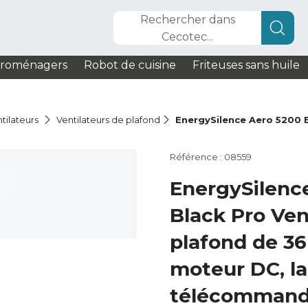
Rechercher dans
Cecotec...
troménagers
Robot de cuisine
Friteuses sans huile
tilateurs
Ventilateurs de plafond
EnergySilence Aero 5200 
Référence : 08559
EnergySilenc
Black Pro Ven
plafond de 36
moteur DC, l
télécommande