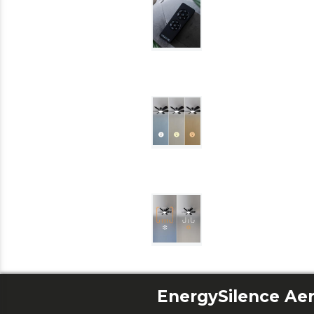
EnergySilence Aer