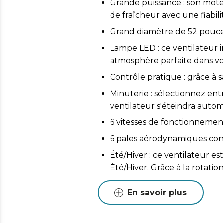
Grande puissance : son mote
de fraîcheur avec une fiabil
Grand diamètre de 52 pouces 
Lampe LED : ce ventilateur 
atmosphère parfaite dans vot
Contrôle pratique : grâce à
Minuterie : sélectionnez ent
ventilateur s'éteindra aut
6 vitesses de fonctionnement 
6 pales aérodynamiques conçue
Été/Hiver : ce ventilateur e
Été/Hiver. Grâce à la rotatio
agréable en été et, dans le 
votre système de chauffage 
En savoir plus