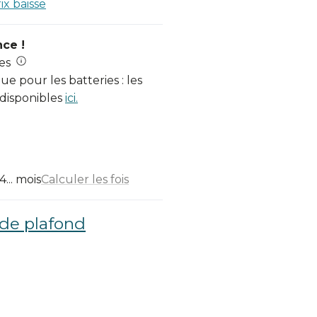
rix baisse
nce !
es
e pour les batteries : les
 disponibles
ici.
... mois
Calculer les fois
 de plafond