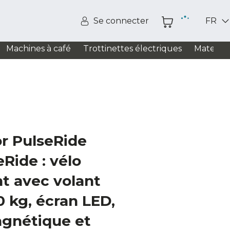
Se connecter
FR
Machines à café
Trottinettes électriques
Matelas
r PulseRide
Ride : vélo
t avec volant
0 kg, écran LED,
agnétique et