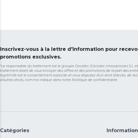
Inscrivez-vous à la lettre d'information pour recevo
promotions exclusives.
*Le responsable du traitement est le groupe Cecotec (Cecotec Innovaciones S.L. et So
traitement étant de vous envoyer des offres et des promotions de la part des entr
légitimité est le consentement explicite et vous disposez d'un droit d'accès, de rect
d'autres droits, comme indiqué dans notre
Politique de confidentialité
Catégories
Information