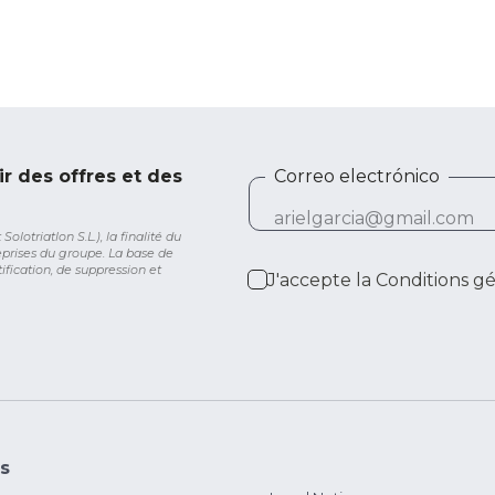
ir des offres et des
Correo electrónico
lotriatlon S.L.), la finalité du
eprises du groupe. La base de
ification, de suppression et
J'accepte la
Conditions g
s