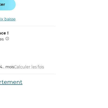
ter
rix baisse
nce !
es
... mois
Calculer les fois
artement