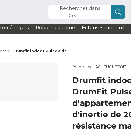
Rechercher dans
Cecotec...
troménagers
Robot de cuisine
Friteuses sans huile
ent
Drumfit indoor PulseRide
Référence : A01_EU01_122813
Drumfit indoo
DrumFit Pulse
d'appartemen
d'inertie de 2
résistance m