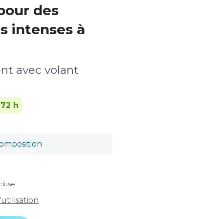
pour des
s intenses à
nt avec volant
-72 h
omposition
cluse
tilisation