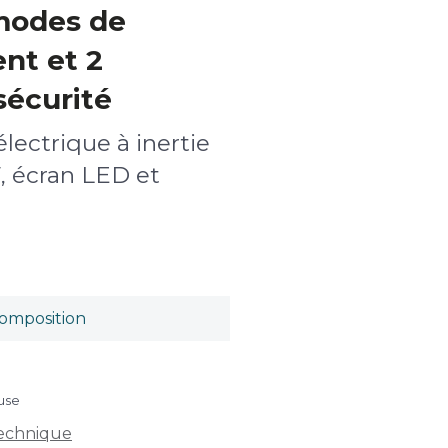
 modes de
nt et 2
sécurité
lectrique à inertie
, écran LED et
omposition
luse
technique