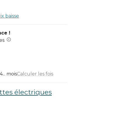
rix baisse
nce !
es
... mois
Calculer les fois
ttes électriques