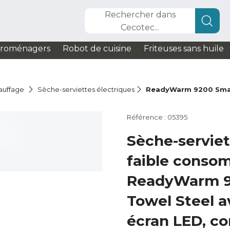
Rechercher dans
Cecotec...
troménagers
Robot de cuisine
Friteuses sans huile
auffage
Sèche-serviettes électriques
ReadyWarm 9200 Smar
Référence : 05395
Sèche-serviet
faible conso
ReadyWarm 9
Towel Steel a
écran LED, con