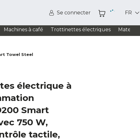
Se connecter
FR
Machines à café
Trottinettes électriques
Matelas
t Towel Steel
tes électrique à
mmation
200 Smart
vec 750 W,
trôle tactile,