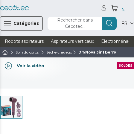
Rechercher dans
Catégories
FR
Cecotec...
Robots aspirateurs
Aspirateurs verticaux
Electroménage
Soin du corps
Sèche-cheveux
DryNova 3in1 Berry
Voir la vidéo
SOLDES