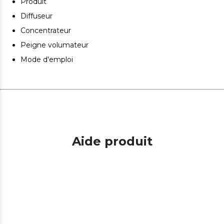
Produit
Visualisez les réglages de température grâce à son
grand écran. Écran.
Diffuseur
Concentrateur
Peigne volumateur
Mode d'emploi
Aide produit