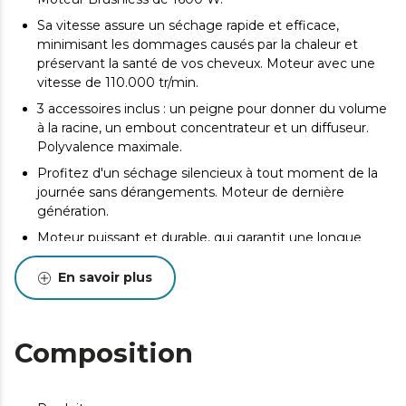
Sa vitesse assure un séchage rapide et efficace,
minimisant les dommages causés par la chaleur et
préservant la santé de vos cheveux. Moteur avec une
vitesse de 110.000 tr/min.
3 accessoires inclus : un peigne pour donner du volume
à la racine, un embout concentrateur et un diffuseur.
Polyvalence maximale.
Profitez d'un séchage silencieux à tout moment de la
journée sans dérangements. Moteur de dernière
génération.
Moteur puissant et durable, qui garantit une longue
durée de vie du produit. Moteur Brushless.
En savoir plus
Éliminez les frisottis et donnez une brillance naturelle à
vos cheveux, les laissant doux et faciles à coiffer.
Générateur d’ions.
Composition
Personnalisez votre expérience de séchage en fonction
des besoins spécifiques de vos cheveux. 4 réglages de
la température.