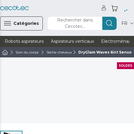
Rechercher dans
Catégories
FR
Cecotec...
Robots aspirateurs
Aspirateurs verticaux
Electroménage
Soin du corps
Sèche-cheveux
DryGlam Waves 6in1 Sensor
SOLDES