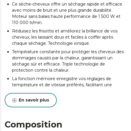
Ce sèche-cheveux offre un séchage rapide et efficace
avec moins de bruit et une plus grande durabilité.
Moteur sans balais haute performance de 1 500 W et
110 000 tr/min.
Réduisez les frisottis et améliorez la brillance de vos
cheveux, les laissant doux et faciles à coiffer après
chaque séchage. Technologie ionique.
Température constante pour protéger les cheveux des
dommages causés par la chaleur, garantissant un
séchage sûr et efficace. Triple technologie de
protection contre la chaleur.
La fonction mémoire enregistre vos réglages de
température et de vitesse préférés, facilitant une
utilisation personnalisée et confortable à chaque fois.
Fonction mémoire.
En savoir plus
Flux d'air enveloppant qui prend soin de chaque cheveu
et le boucle parfaitement. 2 têtes Coanda.
Finition soyeuse et sans frisottis. Anti-frisottis.
Composition
Simplifiez le coiffage et le lissage, pour un résultat lisse