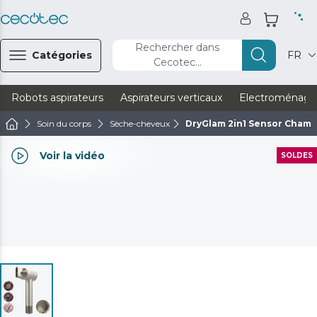
Rechercher dans
Catégories
FR
Cecotec...
Robots aspirateurs
Aspirateurs verticaux
Electroménage
Soin du corps
Sèche-cheveux
DryGlam 2in1 Sensor Cham
Voir la vidéo
SOLDES