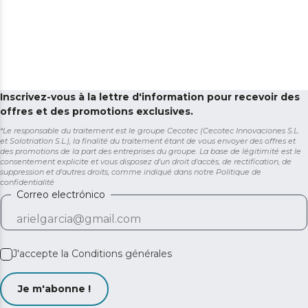
Inscrivez-vous à la lettre d'information pour recevoir des
offres et des promotions exclusives.
*Le responsable du traitement est le groupe Cecotec (Cecotec Innovaciones S.L.
et Solotriatlon S.L.), la finalité du traitement étant de vous envoyer des offres et
des promotions de la part des entreprises du groupe. La base de légitimité est le
consentement explicite et vous disposez d'un droit d'accès, de rectification, de
suppression et d'autres droits, comme indiqué dans notre
Politique de
confidentialité
Correo electrónico
J'accepte la
Conditions générales
Je m'abonne !