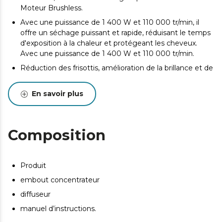
Moteur Brushless.
Avec une puissance de 1 400 W et 110 000 tr/min, il
offre un séchage puissant et rapide, réduisant le temps
d'exposition à la chaleur et protégeant les cheveux.
Avec une puissance de 1 400 W et 110 000 tr/min.
Réduction des frisottis, amélioration de la brillance et de
la douceur des cheveux pour un fini soyeux.
Technologie ionique.
En savoir plus
Protégez votre cuir chevelu et la couleur de vos
cheveux, pour un soin complet. Séchage rapide.
Options personnalisables pour s'adapter à différents
Composition
types de cheveux et styles de séchage. 2 vitesses et 3
températures.
Inclus : embout concentrateur et diffuseur.
Produit
embout concentrateur
diffuseur
manuel d’instructions.