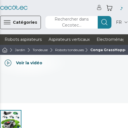
Rechercher dans
Catégories
FR
Cecotec...
Robots aspirateurs
Aspirateurs verticaux
Electroménage
Jardin
Tondeuse
Robots tondeuses
Conga GrassHoppe
Voir la vidéo