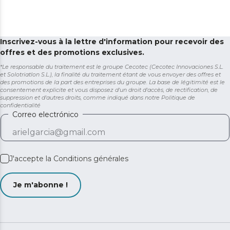
Inscrivez-vous à la lettre d'information pour recevoir des
offres et des promotions exclusives.
*Le responsable du traitement est le groupe Cecotec (Cecotec Innovaciones S.L.
et Solotriatlon S.L.), la finalité du traitement étant de vous envoyer des offres et
des promotions de la part des entreprises du groupe. La base de légitimité est le
consentement explicite et vous disposez d'un droit d'accès, de rectification, de
suppression et d'autres droits, comme indiqué dans notre
Politique de
confidentialité
Correo electrónico
J'accepte la
Conditions générales
Je m'abonne !