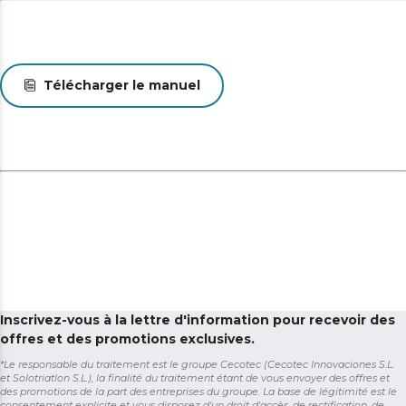
compagnie et les cheveux longs. Profitez d'un
nettoyage en profondeur sur de multiples surfaces
grâce à sa brosse en silicone anti-emmêlements*,
spécialement conçue pour votre ami à poils.
Télécharger le manuel
*L'efficacité anti-emmêlements varie en fonction du
type et de la longueur des poils/cheveux
Grandes surfaces / Longue portée. Aucun sol ne lui
résiste. Il aspire jusqu'à 240 m² pendant 240 minutes
sans interruption. Sa batterie de 5200 mAh offre jusqu'à
240 minutes d'aspiration continue, ce qui le rend parfait
pour couvrir des surfaces jusqu'à 240 m²*. *Selon les
tests effectués dans le laboratoire. Le rendement réel
varie en fonction de la distribution des pièces. Avec
vidange automatique, jusqu'à 12 semaines. Le robot
nettoie plusieurs fois de manière totalement
indépendante et vide son réservoir dans sa base de
Inscrivez-vous à la lettre d'information pour recevoir des
vidange automatique d'une capacité de 3 litres, pour
offres et des promotions exclusives.
une autonomie de nettoyage jusqu'à 12 semaines*. *Les
*Le responsable du traitement est le groupe Cecotec (Cecotec Innovaciones S.L.
semaines d'autonomie varient en fonction des
et Solotriatlon S.L.), la finalité du traitement étant de vous envoyer des offres et
conditions environnementales et des habitudes
des promotions de la part des entreprises du groupe. La base de légitimité est le
d'utilisation.
consentement explicite et vous disposez d'un droit d'accès, de rectification, de