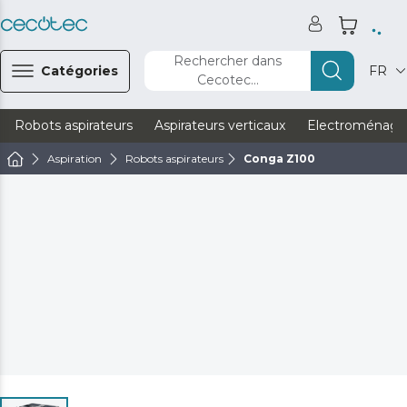
Rechercher dans
Catégories
FR
Cecotec...
Robots aspirateurs
Aspirateurs verticaux
Electroménage
Aspiration
Robots aspirateurs
Conga Z100