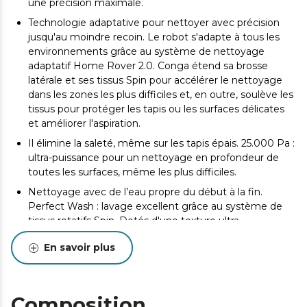
une précision maximale.
Technologie adaptative pour nettoyer avec précision
jusqu'au moindre recoin. Le robot s'adapte à tous les
environnements grâce au système de nettoyage
adaptatif Home Rover 2.0. Conga étend sa brosse
latérale et ses tissus Spin pour accélérer le nettoyage
dans les zones les plus difficiles et, en outre, soulève les
tissus pour protéger les tapis ou les surfaces délicates
et améliorer l'aspiration.
Il élimine la saleté, même sur les tapis épais. 25.000 Pa :
ultra-puissance pour un nettoyage en profondeur de
toutes les surfaces, même les plus difficiles.
Nettoyage avec de l’eau propre du début à la fin.
Perfect Wash : lavage excellent grâce au système de
tissus rotatifs Spin. Dotés d'une texture ultra-
absorbante, ils nettoient à haute vitesse et restent
En savoir plus
constamment humides pour éliminer même les taches
incrustées les plus tenaces.
Entretien complet avec désinfection des tissus. Base
All-in Home Soap Disinfection qui vide le réservoir de
Composition