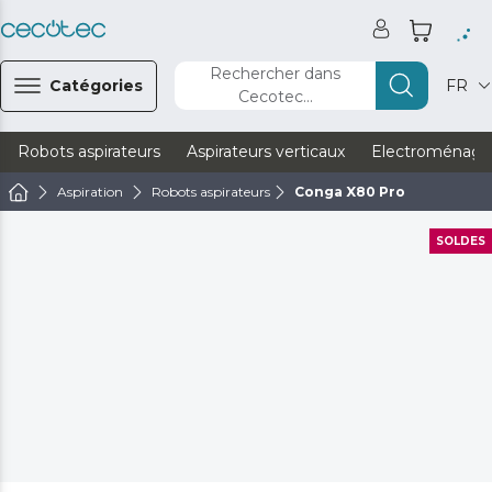
Rechercher dans
Catégories
FR
Cecotec...
Robots aspirateurs
Aspirateurs verticaux
Electroménage
Aspiration
Robots aspirateurs
Conga X80 Pro
SOLDES