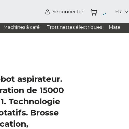
Se connecter
FR
Machines à café
Trottinettes électriques
Matelas
ot aspirateur.
ration de 15000
 1. Technologie
rotatifs. Brosse
ication,