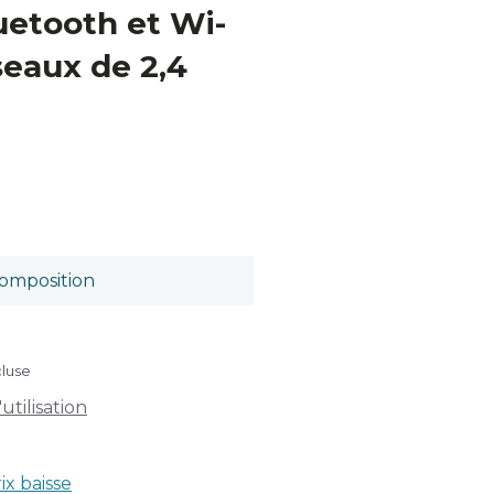
uetooth et Wi-
seaux de 2,4
omposition
cluse
tilisation
rix baisse