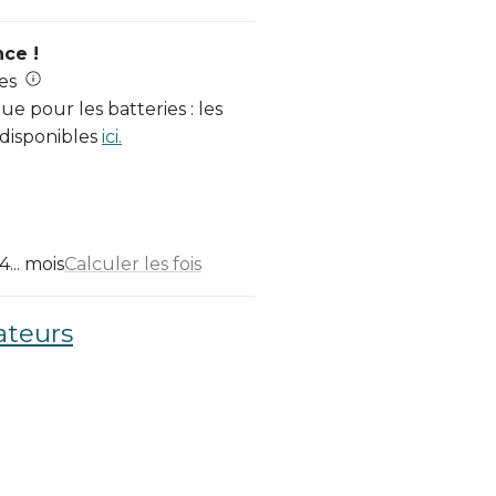
nce !
es
e pour les batteries : les
 disponibles
ici.
... mois
Calculer les fois
ateurs