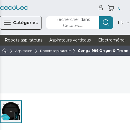
Rechercher dans
Catégories
FR
Cecotec...
Robots aspirateurs
Aspirateurs verticaux
Electroménage
Aspiration
Robots aspirateurs
Conga 999 Origin X-Treme