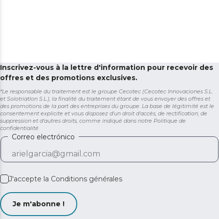
Inscrivez-vous à la lettre d'information pour recevoir des
offres et des promotions exclusives.
*Le responsable du traitement est le groupe Cecotec (Cecotec Innovaciones S.L.
et Solotriatlon S.L.), la finalité du traitement étant de vous envoyer des offres et
des promotions de la part des entreprises du groupe. La base de légitimité est le
consentement explicite et vous disposez d'un droit d'accès, de rectification, de
suppression et d'autres droits, comme indiqué dans notre
Politique de
confidentialité
Correo electrónico
J'accepte la
Conditions générales
Je m'abonne !