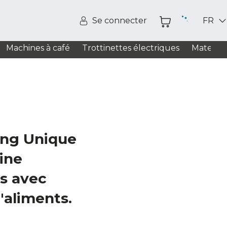
Se connecter
FR
Machines à café
Trottinettes électriques
Matelas
ng Unique
ine
s avec
'aliments.