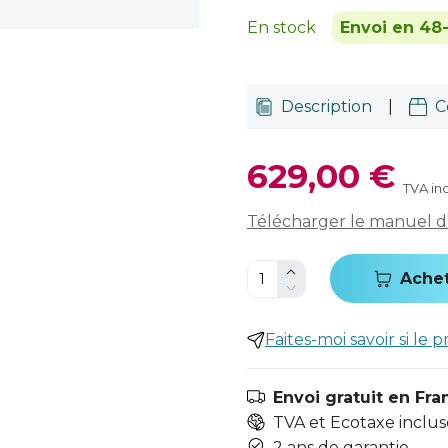
En stock
Envoi en 48
Description
|
C
629,00 €
TVA in
Télécharger le manuel d'u
Ache
Faites-moi savoir si le p
Envoi gratuit en Fra
TVA et Ecotaxe inclus
2 ans de garantie