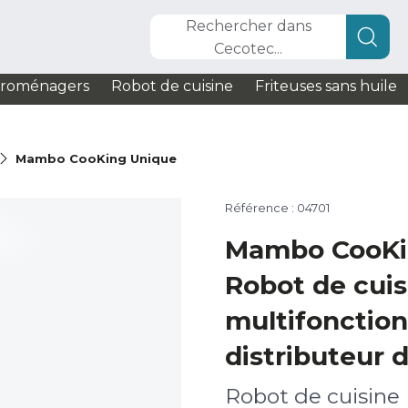
Rechercher dans
Cecotec...
troménagers
Robot de cuisine
Friteuses sans huile
Mambo CooKing Unique
Référence : 04701
Mambo CooKi
Robot de cuis
multifonction
distributeur d
Robot de cuisine