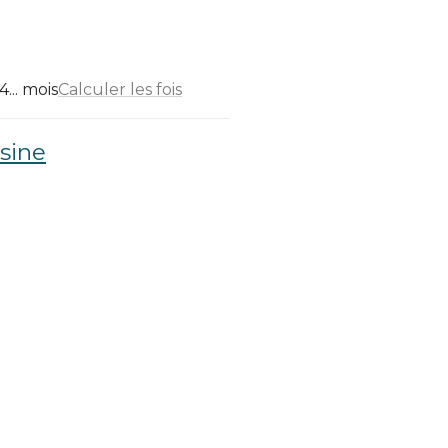
... mois
Calculer les fois
sine