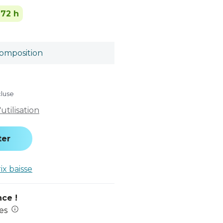
-72 h
omposition
cluse
tilisation
ter
rix baisse
nce !
es