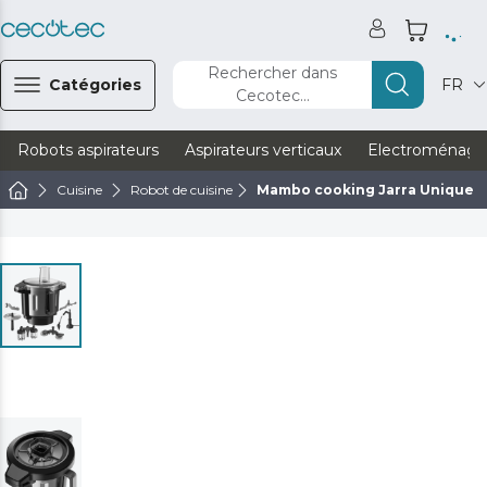
Rechercher dans
Catégories
FR
Cecotec...
Robots aspirateurs
Aspirateurs verticaux
Electroménage
Cuisine
Robot de cuisine
Mambo cooking Jarra Unique &