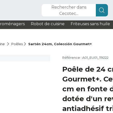
Rechercher dans
Cecotec...
troménagers
Robot de cuisine
Friteuses sans huile
sine
Poêles
Sartén 24cm, Colección Gourmet+
Référence : A01_EU01_119222
Poêle de 24 c
Gourmet+. Ce
cm en fonte 
dotée d'un r
antiadhésif t