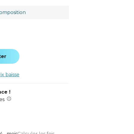
omposition
ter
rix baisse
nce !
es
... mois
Calculer les fois