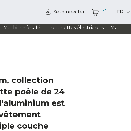
Se connecter
FR
Machines à café
Trottinettes électriques
Matelas
m, collection
tte poêle de 24
d'aluminium est
evêtement
riple couche