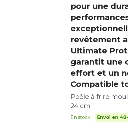
pour une dura
performance
exceptionnell
revêtement a
Ultimate Prote
garantit une 
effort et un n
Compatible to
Poêle à frire mou
24 cm
En stock
Envoi en 48