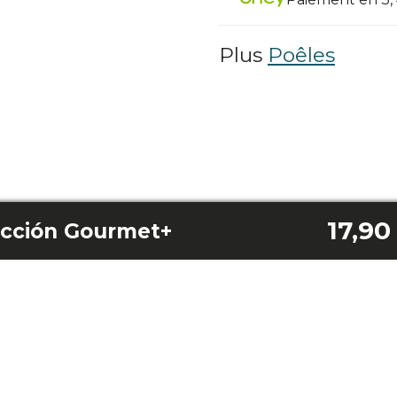
Plus
Poêles
17,90
ección Gourmet+