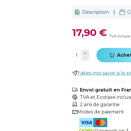
Description
|
C
17,90 €
TVA incluse
Ache
Faites-moi savoir si le p
Envoi gratuit en Fra
TVA et Ecotaxe inclus
2 ans de garantie
Modes de paiement.
Paiement en 3, 4