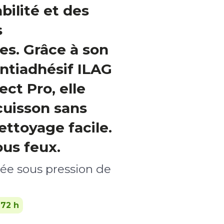
bilité et des
s
es. Grâce à son
ntiadhésif ILAG
ct Pro, elle
cuisson sans
ettoyage facile.
us feux.
lée sous pression de
-72 h