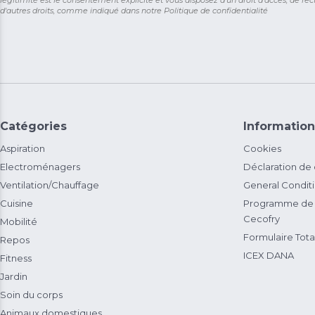
légitimité est le consentement explicite et vous disposez d'un droit d'accès, de rect
d'autres droits, comme indiqué dans notre
Politique de confidentialité
Catégories
Information
Aspiration
Cookies
Electroménagers
Déclaration de
Ventilation/Chauffage
General Condit
Cuisine
Programme de 
Cecofry
Mobilité
Formulaire Total
Repos
ICEX DANA
Fitness
Jardin
Soin du corps
Animaux domestiques