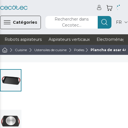
Rechercher dans
Catégories
FR
Cecotec...
Robots aspirateurs
Aspirateurs verticaux
Electroménage
Cuisine
Ustensiles de cuisine
Poêles
Plancha de asar 4