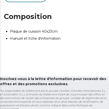
Composition
Plaque de cuisson 40x23cm
manuel et fiche d'information
Inscrivez-vous à la lettre d'information pour recevoir des
offres et des promotions exclusives.
*Le responsable du traitement est le groupe Cecotec (Cecotec Innovaciones S.L.
et Solotriatlon S.L.), la finalité du traitement étant de vous envoyer des offres et
des promotions de la part des entreprises du groupe. La base de légitimité est le
consentement explicite et vous disposez d'un droit d'accès, de rectification, de
suppression et d'autres droits, comme indiqué dans notre
Politique de