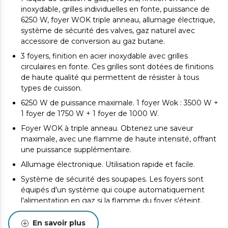
inoxydable, grilles individuelles en fonte, puissance de
6250 W, foyer WOK triple anneau, allumage électrique,
système de sécurité des valves, gaz naturel avec
accessoire de conversion au gaz butane.
3 foyers, finition en acier inoxydable avec grilles
circulaires en fonte. Ces grilles sont dotées de finitions
de haute qualité qui permettent de résister à tous
types de cuisson.
6250 W de puissance maximale. 1 foyer Wok : 3500 W +
1 foyer de 1750 W + 1 foyer de 1000 W.
Foyer WOK à triple anneau. Obtenez une saveur
maximale, avec une flamme de haute intensité, offrant
une puissance supplémentaire.
Allumage électronique. Utilisation rapide et facile.
Système de sécurité des soupapes. Les foyers sont
équipés d'un système qui coupe automatiquement
l'alimentation en gaz si la flamme du foyer s'éteint.
Accessoire pour la conversion au gaz butane. Adaptez
En savoir plus
la plaque au gaz butane si nécessaire.