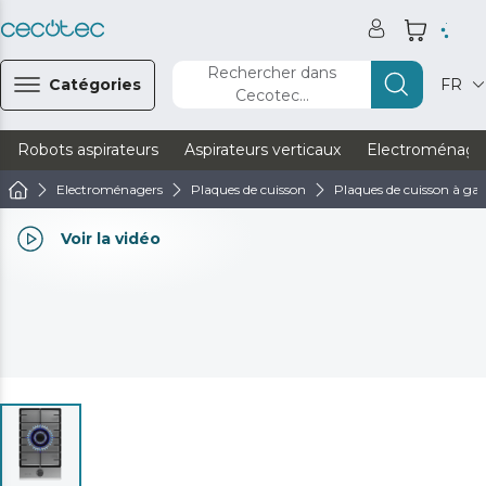
Rechercher dans
Catégories
FR
Cecotec...
Robots aspirateurs
Aspirateurs verticaux
Electroménage
Electroménagers
Plaques de cuisson
Plaques de cuisson à ga
Voir la vidéo