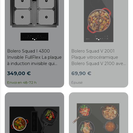
biseautée. Innovation et
moderne !
flexibilité dans votre
cuisine !
Bolero Squad I 4300
Bolero Squad V 2001
Invisible FullFlex La plaque
Plaque vitrocéramique
à induction invisible qui
Bolero Squad V 2100 avec
transforme votre cuisine
9 niveaux de puissance,
349,00 €
69,90 €
avec 7200 W de
puissance maximale 3000
puissance et contrôle
W, Touch control.
Envoi en 48-72 h
Épuisé
total