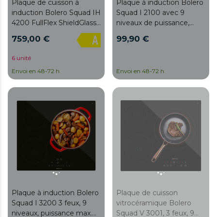
Plaque de cuisson à
Plaque à induction Bolero
induction Bolero Squad IH
Squad I 2100 avec 9
4200 FullFlex ShieldGlass
niveaux de puissance,
2 zones FullFlex avec
puissance maximale 3500
759,00 €
99,90 €
hotte intégrée de 60 cm,
W, commande
finition ShieldGlass,
coulissante tactile
6 unité
puissance maximale de
invisible.
Envoi en 48-72 h
Envoi en 48-72 h
7200 W, 9 niveaux avec
fonction Booster,
minuterie, indicateur de
chaleur résiduelle,
verrouillage enfant, arrêt
de sécurité automatique,
aspiration de 531,1 m³/h, 3
vitesses d'aspiration avec
fonction Booster,
commande automatique
de la hotte, filtres à
charbon, classe A,
Plaque à induction Bolero
Plaque de cuisson
commande tactile.
Squad I 3200 3 feux, 9
vitrocéramique Bolero
niveaux, puissance max.
Squad V 3001, 3 feux, 9