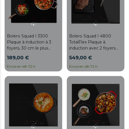
Bolero Squad I 3300
Bolero Squad I 4800
Plaque à induction à 3
TotalFlex Plaque à
foyers, 30 cm le plus
induction avec 2 foyers
grand, 7400 W, 9 niveaux,
TotalFlex, puissance
189,00 €
549,00 €
façade biseautée, invisible
maximale de 7400 W, 9
touch slider control,
niveaux avec fonction
Envoi en 48-72 h
Envoi en 48-72 h
détecteur de casseroles,
Booster, minuterie,
maintien au chaud, Kid
indicateur de chaleur
Lock.
résiduelle, Kid Lock, arrêt
automatique de sécurité
et Touch Slider Control.