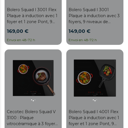
Bolero Squad I 3001 Flex
Bolero Squad I 3001
Plaque à induction avec 1
Plaque à induction avec 3
foyer et 1 zone Pont, 9
foyers, 9 niveaux de
niveaux, minuterie,
puissance, minuterie,
169,00 €
149,00 €
fonction Booster,
fonction Booster,
puissance maximale de
puissance maximale de
Envoi en 48-72 h
Envoi en 48-72 h
6600 W, contrôle tactile
6600 W, contrôle tactile
Touch Slider, Stop&Go, Kid
Touch Slider, Stop&Go, Kid
Lock et Low Power
Lock et Low Power
Heating.
Heating.
Cecotec Bolero Squad V
Bolero Squad I 4001 Flex
3100 : Plaque
Plaque à induction avec 1
vitrocéramique à 3 foyers,
foyer et 1 zone Pont, 9