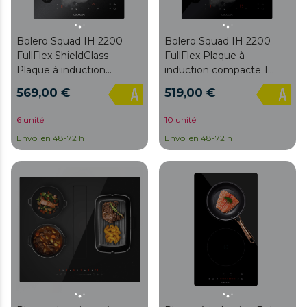
Bolero Squad IH 2200
Bolero Squad IH 2200
FullFlex ShieldGlass
FullFlex Plaque à
Plaque à induction
induction compacte 1
compacte 1 foyer FullFlex
foyer FullFlex avec hotte
569,00 €
519,00 €
avec hotte aspirante
aspirante intégrée,
intégrée, finition
puissance maximale de
6 unité
10 unité
ShieldGlass, puissance
3500 W, 9 niveaux de
Envoi en 48-72 h
Envoi en 48-72 h
maximale de 3500 W, 9
puissance avec Booster,
niveaux de puissance
Stop&Go, aspiration de
avec Booster, Stop&Go,
500 m3/h, 4 vitesses avec
aspiration de 500 m3/h, 4
fonction Booster, Touch
vitesses avec fonction
Control.
Booster, Touch Control.