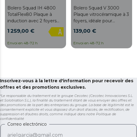
Bolero Squad IH 4800
Bolero Squad V 3000
TotalFlex80 Plaque à
Plaque vitrocéramique à 3
induction avec 2 foyers
foyers, idéale pour
TotalFlex et hotte
préparer des plats pour
1 259,00 €
139,00 €
aspirante intégrée,
une ou plusieurs
puissance maximale de
personnes.
Envoi en 48-72 h
Envoi en 48-72 h
7400 W, 15 niveaux avec
fonction Booster,
minuterie, indicateur de
chaleur résiduelle, Kid
Lock, arrêt automatique
de sécurité, aspiration 630
Inscrivez-vous à la lettre d'information pour recevoir des
m3/h, 3 vitesses
offres et des promotions exclusives.
d'aspiration avec fonction
*Le responsable du traitement est le groupe Cecotec (Cecotec Innovaciones S.L.
Booster, contrôle
et Solotriatlon S.L.), la finalité du traitement étant de vous envoyer des offres et
automatique de la hotte,
des promotions de la part des entreprises du groupe. La base de légitimité est le
consentement explicite et vous disposez d'un droit d'accès, de rectification, de
filtres à charbon, classe A
suppression et d'autres droits, comme indiqué dans notre
Politique de
et Touch Slider Control.
confidentialité
Correo electrónico