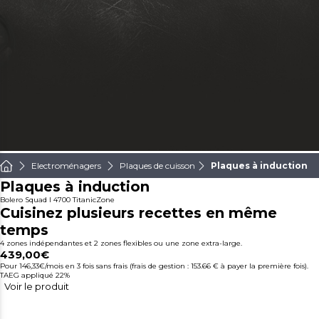
Electroménagers
Plaques de cuisson
Plaques à induction
Plaques à induction
Bolero Squad I 4700 TitanicZone
Cuisinez plusieurs recettes en même
temps
4 zones indépendantes et 2 zones flexibles ou une zone extra-large.
439,00€
Pour 146,33€/mois
en 3 fois sans frais (frais de gestion : 153.66 € à payer la première fois).
TAEG appliqué 22%
Voir le produit