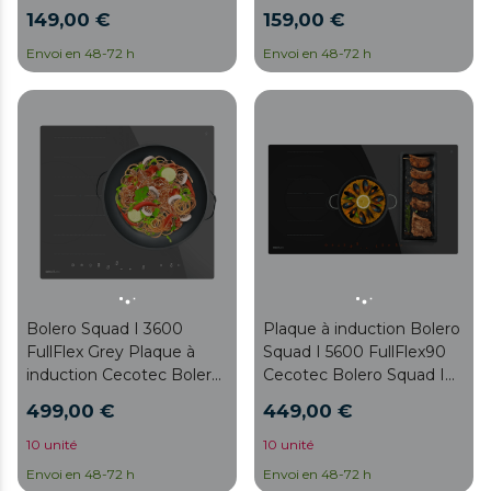
puissance totale de 5700
niveaux, minuterie,
149,00 €
159,00 €
W, contrôle tactile, 9
fonction Booster,
niveaux, triple anneau,
puissance maximale de
Envoi en 48-72 h
Envoi en 48-72 h
minuterie individuelle,
7200 W, contrôle tactile
Stop&Go, indicateur de
Touch Slider, Stop&Go, Kid
chaleur résiduelle et
Lock et Low Power
verrouillage de sécurité
Heating.
pour les enfants.
Bolero Squad I 3600
Plaque à induction Bolero
FullFlex Grey Plaque à
Squad I 5600 FullFlex90
induction Cecotec Bolero
Cecotec Bolero Squad I
Squad I 3600 FullFlex
5600 FullFlex90 – Double
499,00 €
449,00 €
Grey avec une zone Flex
zone flexible et zone extra
et une zone extra large,
large, puissance totale
10 unité
10 unité
puissance totale de 7400
10 200 W, contrôle tactile
Envoi en 48-72 h
Envoi en 48-72 h
W, contrôle tactile
invisible, maintien au