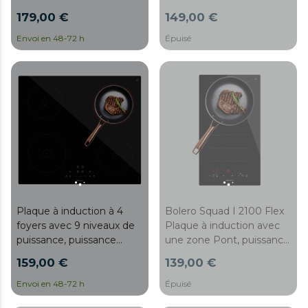
7200W et commande par
niveaux, puissance max.
179,00 €
149,00 €
curseur tactile.
5700 W et commande
tactile.
Envoi en 48-72 h
Épuisé
Plaque à induction à 4
Bolero Squad I 2100 Flex
foyers avec 9 niveaux de
Plaque à induction avec
puissance, puissance
une zone Pont, puissance
maximale de 3500 W,
maximale de 3500 W, 9
159,00 €
139,00 €
fonction Booster et
niveaux, Booster,
contrôle Touch Slider.
détecteur d’ustensiles,
Envoi en 48-72 h
Épuisé
Stop&Go, minuterie,