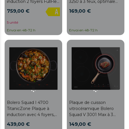
induction 2 foyers FullFlex
3250 à 3 feux, optimale
+ hotte intégrée 60 cm,
pour tout type de cuisine
759,00 €
169,00 €
7200 W, 9 niveaux +
et de famille, puisque
Booster, minuterie,
vous pouvez préparer
5 unité
chaleur résiduelle, Kid
tout type de plats sans
Envoi en 48-72 h
Envoi en 48-72 h
Lock, arrêt sécurité. Hotte
vous soucier de la
531,1 m³/h, 3 vitesses +
disponibilité des feux ou
Booster, contrôle auto,
du temps
filtres à charbon, classe A,
Touch Slider. Installation:
kit d’évacuation requis
(A01_EU01_112198), non
inclus.
Bolero Squad I 4700
Plaque de cuisson
TitanicZone Plaque à
vitrocéramique Bolero
induction avec 4 foyers,
Squad V 3001 Max à 3
7400 W de puissance
brûleurs, idéale pour
439,00 €
149,00 €
totale, régulateur tactile, 9
préparer des plats pour