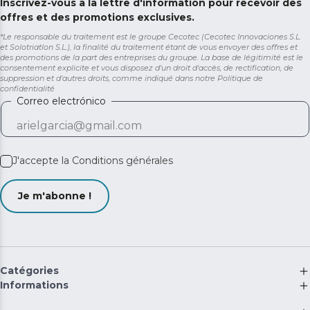
Inscrivez-vous à la lettre d'information pour recevoir des
offres et des promotions exclusives.
*Le responsable du traitement est le groupe Cecotec (Cecotec Innovaciones S.L.
et Solotriatlon S.L.), la finalité du traitement étant de vous envoyer des offres et
des promotions de la part des entreprises du groupe. La base de légitimité est le
consentement explicite et vous disposez d'un droit d'accès, de rectification, de
suppression et d'autres droits, comme indiqué dans notre
Politique de
confidentialité
Correo electrónico
J'accepte la
Conditions générales
Je m'abonne !
Catégories
Informations