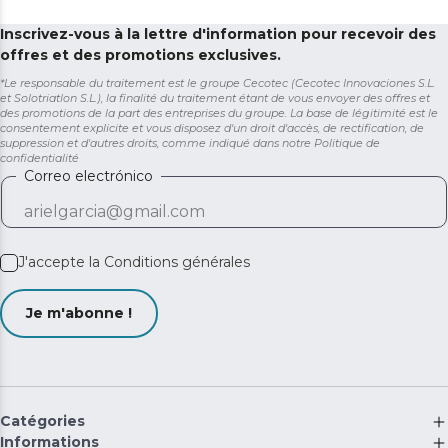
Inscrivez-vous à la lettre d'information pour recevoir des
offres et des promotions exclusives.
*Le responsable du traitement est le groupe Cecotec (Cecotec Innovaciones S.L.
et Solotriatlon S.L.), la finalité du traitement étant de vous envoyer des offres et
des promotions de la part des entreprises du groupe. La base de légitimité est le
consentement explicite et vous disposez d'un droit d'accès, de rectification, de
suppression et d'autres droits, comme indiqué dans notre
Politique de
confidentialité
Correo electrónico
J'accepte la
Conditions générales
Je m'abonne !
Catégories
Informations