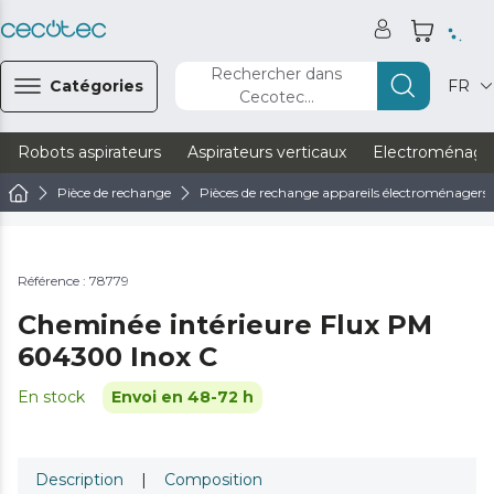
Rechercher dans
Catégories
FR
Cecotec...
Robots aspirateurs
Aspirateurs verticaux
Electroménage
Pièce de rechange
Pièces de rechange appareils électroménagers
Référence : 78779
Cheminée intérieure Flux PM
604300 Inox C
En stock
Envoi en 48-72 h
Description
|
Composition