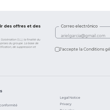
ir des offres et des
Correo electrónico
lotriatlon S.L.), la finalité du
eprises du groupe. La base de
ification, de suppression et
J'accepte la
Conditions g
s
Legal Notice
Privacy
 conformité