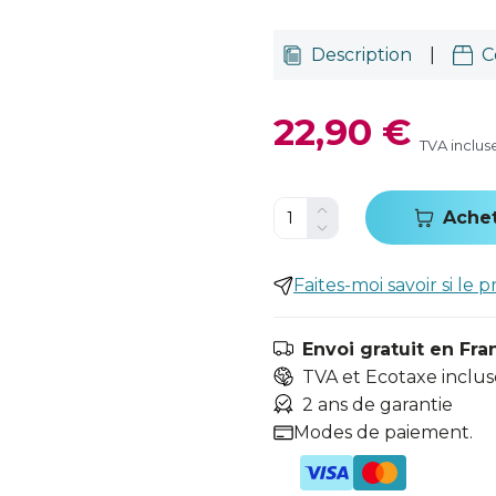
Description
|
C
22,90 €
TVA inclus
Ache
Faites-moi savoir si le p
Envoi gratuit en Fra
TVA et Ecotaxe inclus
2 ans de garantie
Modes de paiement.