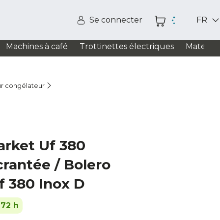
Se connecter
FR
Machines à café
Trottinettes électriques
Matelas
r congélateur
arket Uf 380
rantée / Bolero
f 380 Inox D
-72 h