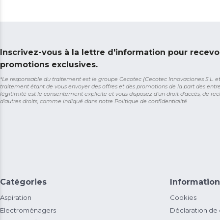
Inscrivez-vous à la lettre d'information pour recevo
promotions exclusives.
*Le responsable du traitement est le groupe Cecotec (Cecotec Innovaciones S.L. et So
traitement étant de vous envoyer des offres et des promotions de la part des entr
légitimité est le consentement explicite et vous disposez d'un droit d'accès, de rect
d'autres droits, comme indiqué dans notre
Politique de confidentialité
Catégories
Information
Aspiration
Cookies
Electroménagers
Déclaration de