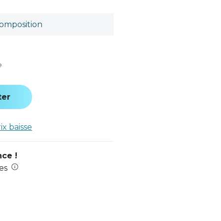
omposition
e
ter
rix baisse
nce !
es