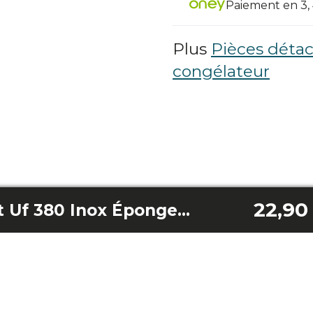
Paiement en 3, 4
Plus
Pièces déta
congélateur
22,90
Bolero Coolmarket Uf 380 Inox Éponge crantée / Bolero Coolmarket Uf 380 Inox D