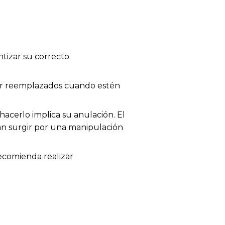
tizar su correcto
 ser reemplazados cuando estén
acerlo implica su anulación. El
dan surgir por una manipulación
recomienda realizar