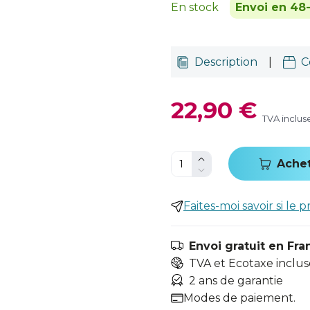
En stock
Envoi en 48
Description
|
C
22,90 €
TVA inclus
Ache
Faites-moi savoir si le p
Envoi gratuit en Fra
TVA et Ecotaxe inclus
2 ans de garantie
Modes de paiement.