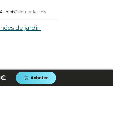
... mois
Calculer les fois
hées de jardin
 €
Acheter