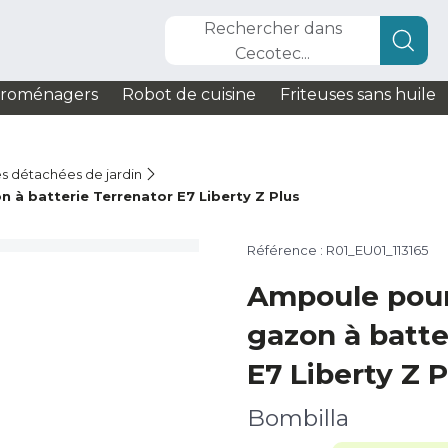
Rechercher dans
Cecotec...
troménagers
Robot de cuisine
Friteuses sans huile
s détachées de jardin
à batterie Terrenator E7 Liberty Z Plus
Référence : R01_EU01_113165
Ampoule pour
gazon à batte
E7 Liberty Z P
Bombilla