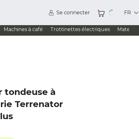
Se connecter
FR
Machines à café
Trottinettes électriques
Matelas
 tondeuse à
rie Terrenator
lus