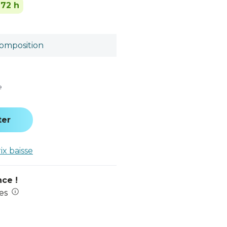
-72 h
omposition
e
ter
rix baisse
nce !
es