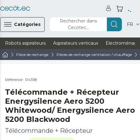
Rechercher dans
Catégories
FR
Cecotec...
Robots aspirateurs
Aspirateurs verticaux
Electroménage
Pièce de rechange
Pièces de rechange ventilation / chauffage
Référence : R4358
Télécommande + Récepteur
Energysilence Aero 5200
Whitewood/ Energysilence Aero
5200 Blackwood
Télécommande + Récepteur