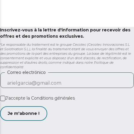
Inscrivez-vous à la lettre d'information pour recevoir des
offres et des promotions exclusives.
*Le responsable du traitement est le groupe Cecotec (Cecotec Innovaciones S.L.
et Solotriatlon S.L.), la finalité du traitement étant de vous envoyer des offres et
des promotions de la part des entreprises du groupe. La base de légitimité est le
consentement explicite et vous disposez d'un droit d'accès, de rectification, de
suppression et d'autres droits, comme indiqué dans notre
Politique de
confidentialité
Correo electrónico
J'accepte la
Conditions générales
Je m'abonne !