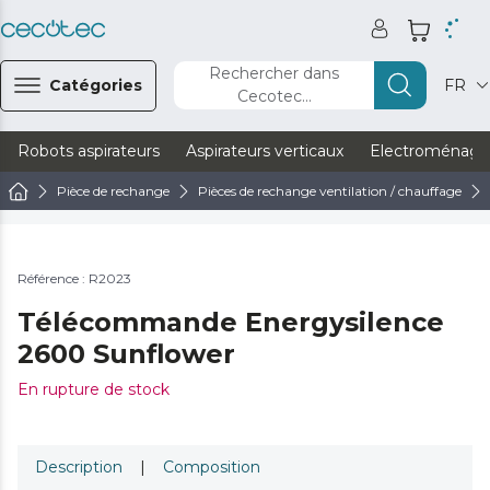
Rechercher dans
Catégories
FR
Cecotec...
Robots aspirateurs
Aspirateurs verticaux
Electroménage
Pièce de rechange
Pièces de rechange ventilation / chauffage
Référence : R2023
Télécommande Energysilence
2600 Sunflower
En rupture de stock
Description
|
Composition